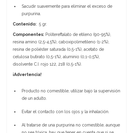
Sacudir suavemente para eliminar el exceso de
purpurina.
Contenido:
5 gr.
Componentes:
Politereftalato de etileno (90-95%),
resina amino (2,5-4,5%), caboxipolimetileno (1-2%),
resina de poliéster saturada (0,5-1%), acetato de
celulosa butirato (0,5-1%), aluminio (0,1-0,5%),
disolvente C.I. rojo 122, 218 (0,5-1%).
¡Advertencia!
Producto no comestible, utilizar bajo la supervisión
de un adulto.
Evitar el contacto con los ojos y la inhalación.
Al tratarse de una purpurina no comestible, aunque
no sea tóxica, hay que tener en cuenta que si se