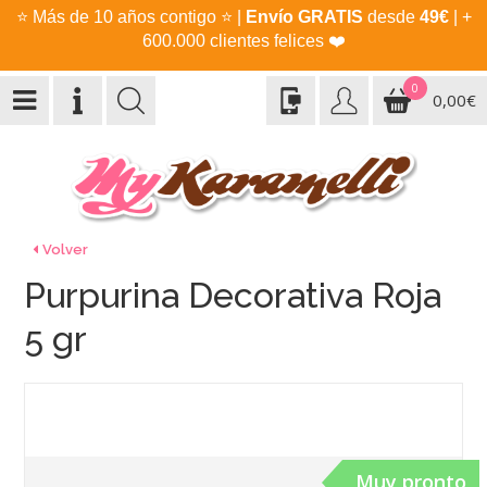
⭐
Más de 10 años contigo
⭐
|
Envío GRATIS
desde
49€
| +
600.000 clientes felices
❤️
0
0,00€
Volver
Purpurina Decorativa Roja
5 gr
Muy pronto