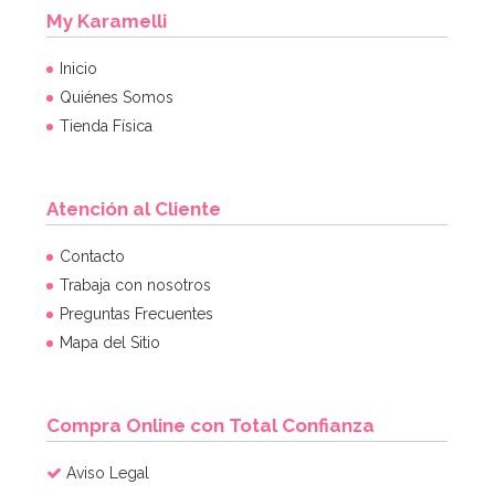
My Karamelli
Inicio
Quiénes Somos
Tienda Física
Atención al Cliente
Juego de 6 Globos de Látex Shimmer & Shine
Contacto
Trabaja con nosotros
Preguntas Frecuentes
3,95€
Mapa del Sitio
AÑADIR
Compra Online con Total Confianza
Aviso Legal