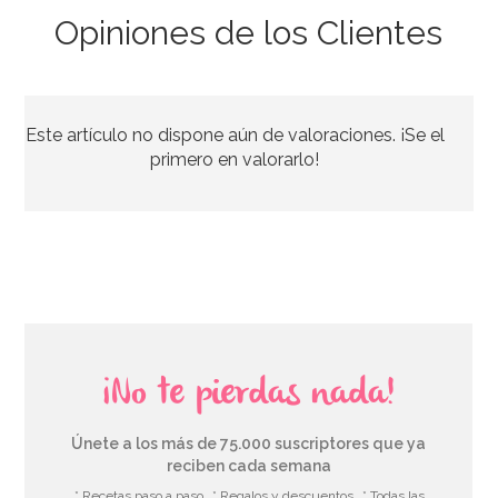
Opiniones de los Clientes
Set de 16 Servilletas Shimmer y Shine
Este artículo no dispone aún de valoraciones. ¡Se el
3,00€
primero en valorarlo!
AÑADIR
¡No te pierdas nada!
Únete a los más de 75.000 suscriptores que ya
reciben cada semana
* Recetas paso a paso
* Regalos y descuentos
* Todas las