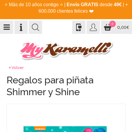
⭐
Más de 10 años contigo
⭐
|
Envío GRATIS
desde
49€
| +
600.000 clientes felices
❤️
0
0,00€
Volver
Regalos para piñata
Shimmer y Shine