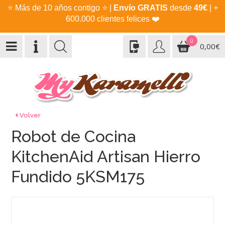
⭐
Más de 10 años contigo
⭐
|
Envío GRATIS
desde
49€
| +
600.000 clientes felices
❤️
0
0,00€
Volver
Robot de Cocina
KitchenAid Artisan Hierro
Fundido 5KSM175