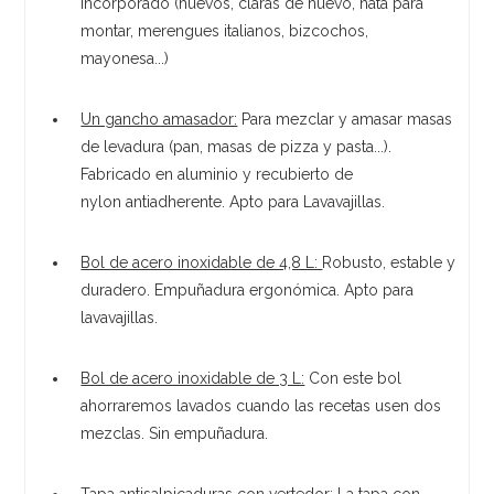
incorporado (huevos, claras de huevo, nata para
montar, merengues italianos, bizcochos,
mayonesa...)
Un gancho amasador:
Para mezclar y amasar masas
de levadura (pan, masas de pizza y pasta...).
Fabricado en aluminio y recubierto de
nylon antiadherente. Apto para Lavavajillas.
Bol de acero inoxidable de 4,8 L:
Robusto, estable y
duradero. Empuñadura ergonómica. Apto para
lavavajillas.
Bol de acero inoxidable de 3 L:
Con este bol
ahorraremos lavados cuando las recetas usen dos
mezclas. Sin empuñadura.
Tapa antisalpicaduras con vertedor:
La tapa con