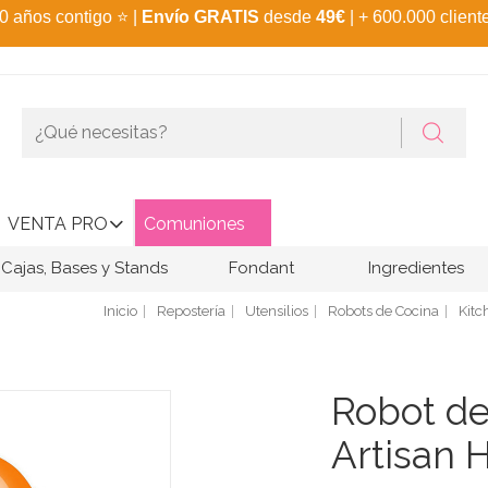
0 años contigo
⭐
|
Envío GRATIS
desde
49€
| + 600.000 client
VENTA PRO
Comuniones
Cajas, Bases y Stands
Fondant
Ingredientes
Inicio
Repostería
Utensilios
Robots de Cocina
Kitc
Robot de
Artisan