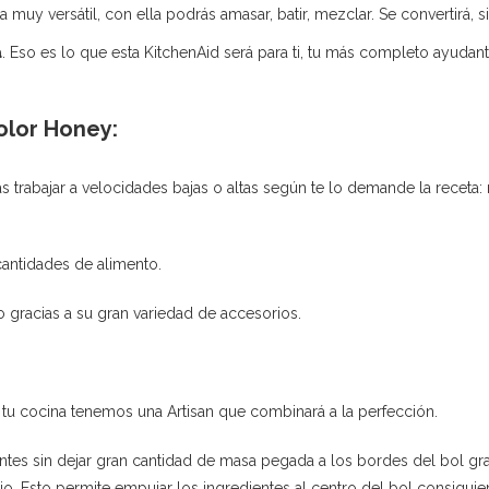
muy versátil, con ella podrás amasar, batir, mezclar. Se convertirá, s
a
. Eso es lo que esta KitchenAid será para ti, tu más completo ayudan
olor Honey:
s trabajar a velocidades bajas o altas según te lo demande la receta: 
antidades de alimento.
gracias a su gran variedad de accesorios.
 tu cocina tenemos una Artisan que combinará a la perfección.
s sin dejar gran cantidad de masa pegada a los bordes del bol gra
ario. Esto permite empujar los ingredientes al centro del bol consi