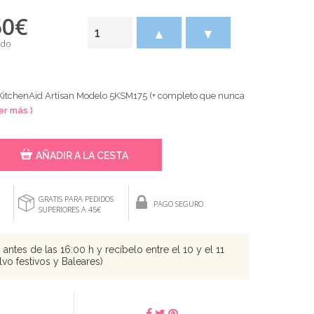
50
€
▲
▼
ido
KitchenAid Artisan Modelo 5KSM175 (+ completo que nunca
er más )
AÑADIR A LA CESTA
GRATIS PARA PEDIDOS
PAGO SEGURO
SUPERIORES A 45€
antes de las 16:00 h y recíbelo entre el 10 y el 11
vo festivos y Baleares)