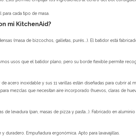
al para cada tipo de masa.
on mi KitchenAid?
nsas (masa de bizcochos, galletas, purés...). El batidor está fabricad
mos usos que el batidor plano, pero su borde flexible permite recog
 de acero inoxidable y sus 11 varillas están diseñadas para cubrir al má
ra mezclas que necesitan aire incorporado (huevos, claras de huevo
 de levadura (pan, masas de pizza y pasta...). Fabricado en aluminio
 y duradero. Empuñadura ergonómica. Apto para lavavajillas.