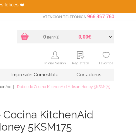
es felices
❤️
966 357 760
ATENCIÓN TELEFÓNICA
0
0,00€
Item(s)
Iniciar Sesión
Regístrate
Favoritos
Impresión Comestible
Cortadores
henAid
Robot de Cocina KitchenAid Artisan Honey 5KSM175
 Cocina KitchenAid
 Honey 5KSM175