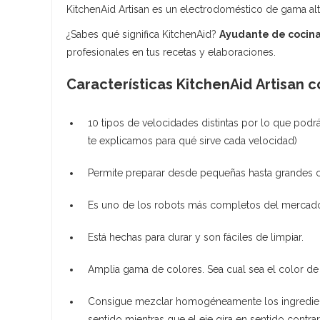
KitchenAid Artisan es un electrodoméstico de gama alta 
¿Sabes qué significa KitchenAid?
Ayudante de cocin
profesionales en tus recetas y elaboraciones.
Características KitchenAid Artisan c
10 tipos de velocidades distintas por lo que podrá
te explicamos para qué sirve cada velocidad)
Permite preparar desde pequeñas hasta grandes c
Es uno de los robots más completos del mercado 
Está hechas para durar y son fáciles de limpiar.
Amplia gama de colores. Sea cual sea el color de
Consigue mezclar homogéneamente los ingrediente
sentido mientras que el eje gira en sentido contr