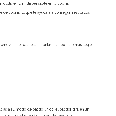
in duda, en un indispensable en tu cocina.
te de cocina. El que te ayudará a conseguir resultados
remover, mezclar, batir, montar... (un poquito más abajo
cias a su
modo de batido único
: el batidor gira en un
guiendo así mezclas perfectamente homogéneas.