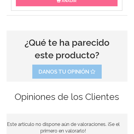
AÑADIR
¿Qué te ha parecido
este producto?
DANOS TU OPINIÓN
Opiniones de los Clientes
Nordic Ware Heritage
Este artículo no dispone aún de valoraciones. ¡Se el
49,50€
primero en valorarlo!