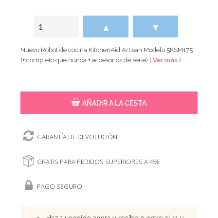
▲
▼
Nuevo Robot de cocina KitchenAid Artisan Modelo 5KSM175
(+ completo que nunca + accesorios de serie)
( Ver más )
AÑADIR A LA CESTA
GARANTÍA DE DEVOLUCIÓN
GRATIS PARA PEDIDOS SUPERIORES A 45€
PAGO SEGURO
Haz tu pedido ahora y recíbelo entre el 11 y