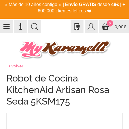
⭐
Más de 10 años contigo
⭐
|
Envío GRATIS
desde
49€
| +
600.000 clientes felices
❤️
0
0,00€
Volver
Robot de Cocina
KitchenAid Artisan Rosa
Seda 5KSM175