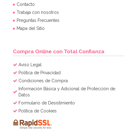
Cápsulas para Cupcakes Hombre de Nieve
Contacto
Trabaja con nosotros
Preguntas Frecuentes
2,60€
2,60€
Mapa del Sitio
AÑADIR
Compra Online con Total Confianza
Aviso Legal
Política de Privacidad
Condiciones de Compra
Información Básica y Adicional de Protección de
Datos
Formulario de Desistimiento
Política de Cookies