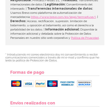
Responsable:
Pinkbass Fiestas S.L. |
Finalidad:
Transferencias
internacionales de datos |
Legitimación:
Consentimiento del
interesado. |
Transferencias internacionales de datos:
AÑADIR
Usamos Brevo como plataforma de automatización de
mercadotecnia
(https://www.brevo.com/es/legal/termsofuse/)
. |
Derechos:
Acceso, rectificación, supresión, limitación de
tratamiento, u oposición al tratamiento, así como el derecho a la
portabilidad de los datos. |
Información adicional:
Disponible la
información adicional y detallada sobre la Protección de Datos
Personales en nuestro sitio web corporativo y
Política de Privacidad
.
* Introduciendo mi correo electrónico doy mi consentimiento a recibir
comunicaciones comerciales a través de mi e-mail y confirmo que he
leído la política de Protección de Datos.
Formas de pago
Molde de Silicona Gingerbread House & Santa
Envíos realizados con