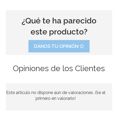
¿Qué te ha parecido
este producto?
DANOS TU OPINIÓN
Opiniones de los Clientes
Boquilla PME hoja nº51 Estándar
Este artículo no dispone aún de valoraciones. ¡Se el
3,35€
3,49€
primero en valorarlo!
AÑADIR