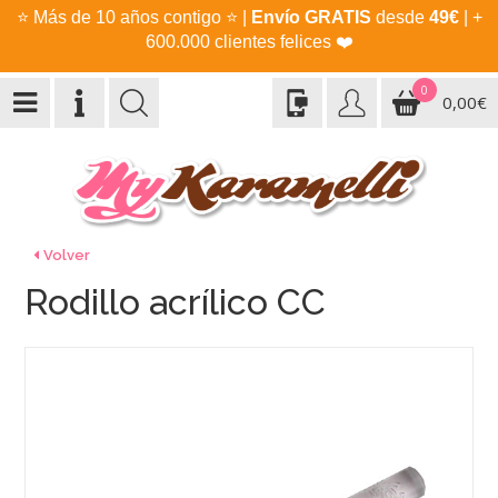
⭐
Más de 10 años contigo
⭐
|
Envío GRATIS
desde
49€
| +
600.000 clientes felices
❤️
0
0,00€
Volver
Rodillo acrílico CC