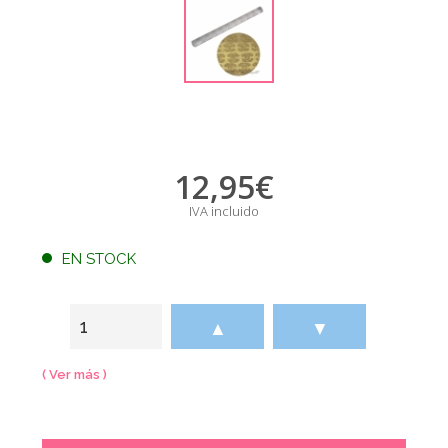
12,95
€
IVA incluido
EN STOCK
▲
▼
( Ver más )