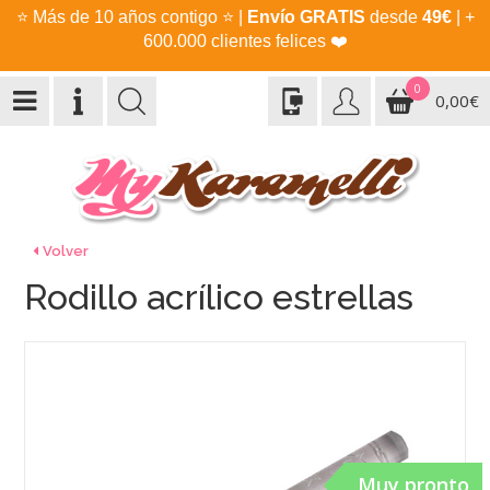
⭐
Más de 10 años contigo
⭐
|
Envío GRATIS
desde
49€
| +
600.000 clientes felices
❤️
0
0,00€
Volver
Rodillo acrílico estrellas
Muy pronto