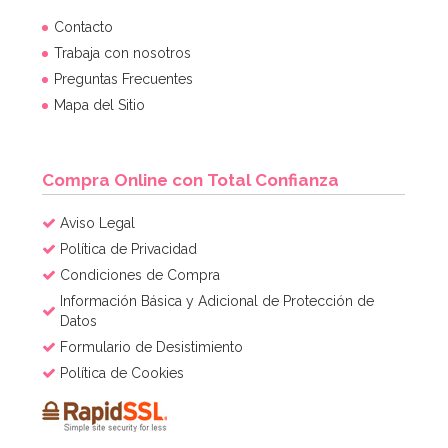
Kit de troqueladoras, tijeras y estampadores para
Contacto
Sugarcraft
Trabaja con nosotros
Preguntas Frecuentes
19,95€
Mapa del Sitio
AÑADIR
Compra Online con Total Confianza
Aviso Legal
Política de Privacidad
Condiciones de Compra
Información Básica y Adicional de Protección de
Datos
Formulario de Desistimiento
Política de Cookies