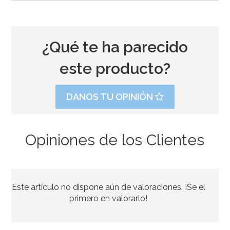
¿Qué te ha parecido
este producto?
DANOS TU OPINIÓN
Opiniones de los Clientes
Set de 4 Moldes de silicona Huevo
Este artículo no dispone aún de valoraciones. ¡Se el
7,95€
primero en valorarlo!