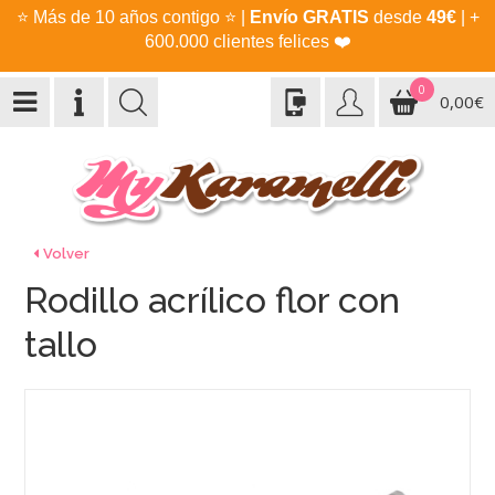
⭐
Más de 10 años contigo
⭐
|
Envío GRATIS
desde
49€
| +
600.000 clientes felices
❤️
0
0,00€
Volver
Rodillo acrílico flor con
tallo