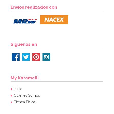
Molde de Silicona Gingerbread House & Santa
Envíos realizados con
6,95€
6,95€
AÑADIR
Síguenos en
My Karamelli
Inicio
Quiénes Somos
Tienda Física