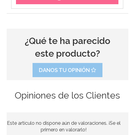
¿Qué te ha parecido
este producto?
DANOS TU OPINIÓN
Opiniones de los Clientes
Boquilla PME hoja nº51 Estándar
Este artículo no dispone aún de valoraciones. ¡Se el
3,35€
3,49€
primero en valorarlo!