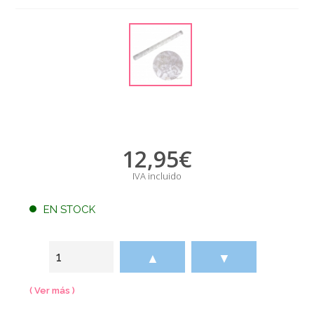
12,95
€
IVA incluido
EN STOCK
▲
▼
( Ver más )