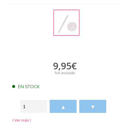
9,95
€
IVA incluido
EN STOCK
▲
▼
( Ver más )