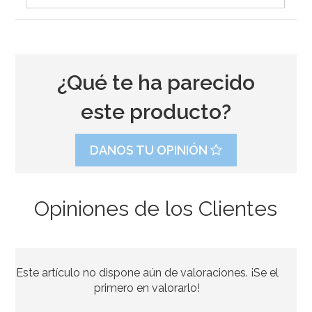
¿Qué te ha parecido
este producto?
DANOS TU OPINIÓN
Opiniones de los Clientes
Kit de troqueladoras, tijeras y estampadores para
Sugarcraft
Este artículo no dispone aún de valoraciones. ¡Se el
19,95€
primero en valorarlo!