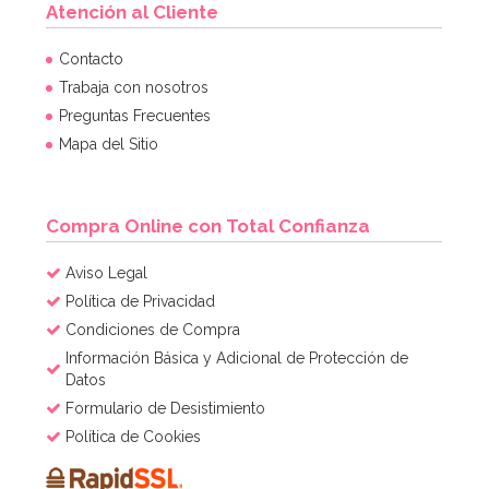
Atención al Cliente
Cápsulas para Cupcakes Hombre de Nieve
Contacto
Trabaja con nosotros
Preguntas Frecuentes
2,60€
2,60€
Mapa del Sitio
AÑADIR
Compra Online con Total Confianza
Aviso Legal
Política de Privacidad
Condiciones de Compra
Información Básica y Adicional de Protección de
Datos
Formulario de Desistimiento
Política de Cookies