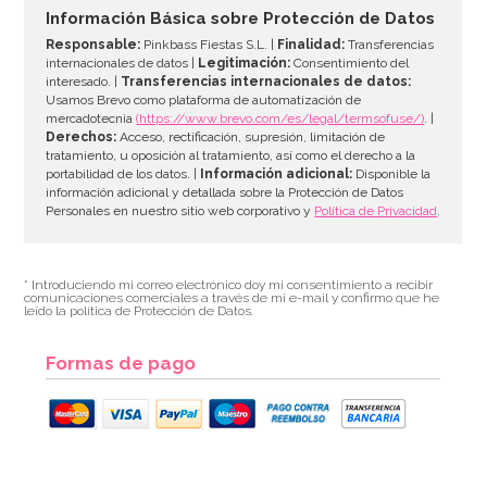
7,95€
Información Básica sobre Protección de Datos
Responsable:
Pinkbass Fiestas S.L. |
Finalidad:
Transferencias
internacionales de datos |
Legitimación:
Consentimiento del
interesado. |
Transferencias internacionales de datos:
AÑADIR
Usamos Brevo como plataforma de automatización de
mercadotecnia
(https://www.brevo.com/es/legal/termsofuse/)
. |
Derechos:
Acceso, rectificación, supresión, limitación de
tratamiento, u oposición al tratamiento, así como el derecho a la
portabilidad de los datos. |
Información adicional:
Disponible la
información adicional y detallada sobre la Protección de Datos
Personales en nuestro sitio web corporativo y
Política de Privacidad
.
* Introduciendo mi correo electrónico doy mi consentimiento a recibir
comunicaciones comerciales a través de mi e-mail y confirmo que he
leído la política de Protección de Datos.
Formas de pago
Boquilla PME hoja nº51 Estándar