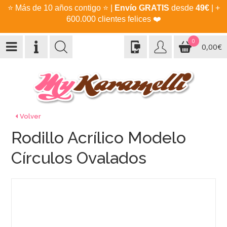
⭐
Más de 10 años contigo
⭐
|
Envío GRATIS
desde
49€
| +
600.000 clientes felices
❤️
0
0,00€
Volver
Rodillo Acrílico Modelo
Círculos Ovalados