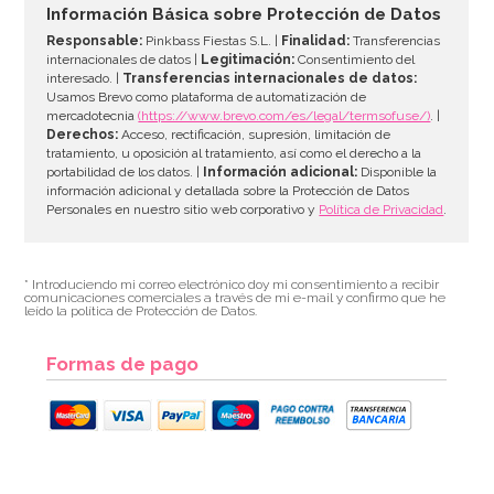
2,95€
Información Básica sobre Protección de Datos
Responsable:
Pinkbass Fiestas S.L. |
Finalidad:
Transferencias
internacionales de datos |
Legitimación:
Consentimiento del
interesado. |
Transferencias internacionales de datos:
AÑADIR
Usamos Brevo como plataforma de automatización de
mercadotecnia
(https://www.brevo.com/es/legal/termsofuse/)
. |
Derechos:
Acceso, rectificación, supresión, limitación de
tratamiento, u oposición al tratamiento, así como el derecho a la
portabilidad de los datos. |
Información adicional:
Disponible la
información adicional y detallada sobre la Protección de Datos
Personales en nuestro sitio web corporativo y
Política de Privacidad
.
* Introduciendo mi correo electrónico doy mi consentimiento a recibir
comunicaciones comerciales a través de mi e-mail y confirmo que he
leído la política de Protección de Datos.
Formas de pago
Kit de troqueladoras, tijeras y estampadores para