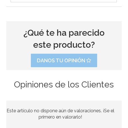
¿Qué te ha parecido
este producto?
DANOS TU OPINIÓN
Opiniones de los Clientes
Molde Great Impressions Shoes 2
Este artículo no dispone aún de valoraciones. ¡Se el
12,95€
primero en valorarlo!