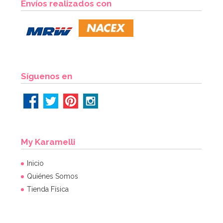
Envíos realizados con
Sugarcraft
19,95€
AÑADIR
Síguenos en
My Karamelli
Inicio
Quiénes Somos
Tienda Física