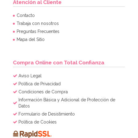
Atención al Cliente
Cápsulas para Cupcakes Hombre de Nieve
Contacto
Trabaja con nosotros
Preguntas Frecuentes
2,60€
2,60€
Mapa del Sitio
AÑADIR
Compra Online con Total Confianza
Aviso Legal
Política de Privacidad
Condiciones de Compra
Información Básica y Adicional de Protección de
Datos
Formulario de Desistimiento
Política de Cookies