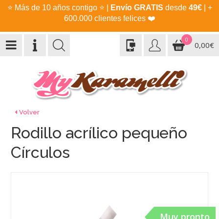
⭐
Más de 10 años contigo
⭐
|
Envío GRATIS
desde
49€
| +
600.000 clientes felices
❤️
0
0,00€
Volver
Rodillo acrílico pequeño
Círculos
Muy pronto