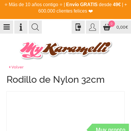
⭐
Más de 10 años contigo
⭐
|
Envío GRATIS
desde
49€
| +
600.000 clientes felices
❤️
0
0,00€
Volver
Rodillo de Nylon 32cm
Muy pronto