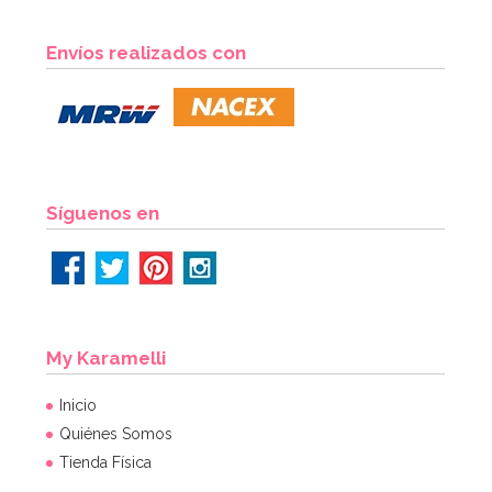
Boquilla PME hoja nº51 Estándar
Envíos realizados con
3,35€
3,49€
AÑADIR
Síguenos en
My Karamelli
Inicio
Quiénes Somos
Tienda Física