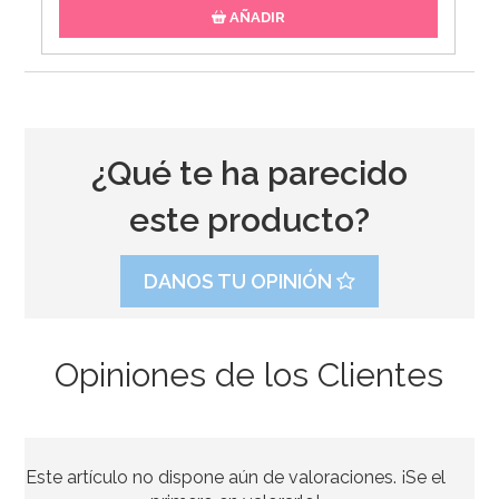
AÑADIR
¿Qué te ha parecido
este producto?
DANOS TU OPINIÓN
Opiniones de los Clientes
Cápsulas para Cupcakes Hombre de Nieve
Este artículo no dispone aún de valoraciones. ¡Se el
2,60€
2,60€