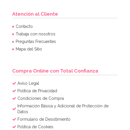
Atención al Cliente
Set de 4 Moldes de silicona Huevo
Contacto
Trabaja con nosotros
Preguntas Frecuentes
7,95€
Mapa del Sitio
AÑADIR
Compra Online con Total Confianza
Aviso Legal
Política de Privacidad
Condiciones de Compra
Información Básica y Adicional de Protección de
Datos
Formulario de Desistimiento
Política de Cookies