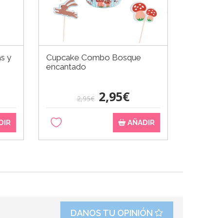
as y
Cupcake Combo Bosque
Boquill
encantado
Estánd
2,95€
2,95€
DIR
AÑADIR
DANOS TU OPINIÓN