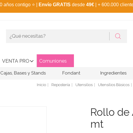
0 años contigo
⭐
|
Envío GRATIS
desde
49€
| + 600.000 client
VENTA PRO
Comuniones
Cajas, Bases y Stands
Fondant
Ingredientes
Inicio
Repostería
Utensilios
Utensilios Básicos
Rollo de
mt