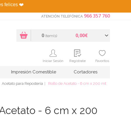
es felices
❤️
966 357 760
ATENCIÓN TELEFÓNICA
0
0,00€
Item(s)
Iniciar Sesión
Regístrate
Favoritos
Impresión Comestible
Cortadores
Acetato para Repostería
Rollo de Acetato - 6 cm x 200 mt
 Acetato - 6 cm x 200