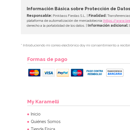
Información Básica sobre Protección de Dato
Responsable:
Pinkbass Fiestas S.L. |
Finalidad:
Transferencias
plataforma de automatización de mercadotecnia
(https://www.br
derecho a la portabilidad de los datos. |
Información adicional:
D
* Introduciendo mi correo electrónico doy mi consentimiento a recibi
Formas de pago
My Karamelli
Inicio
Quiénes Somos
Tienda Física