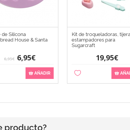
de Silicona
Kit de troqueladoras, tijer
rbread House & Santa
estampadores para
Sugarcraft
6,95€
19,95€
6,95€
AÑADIR
AÑA
e producto?