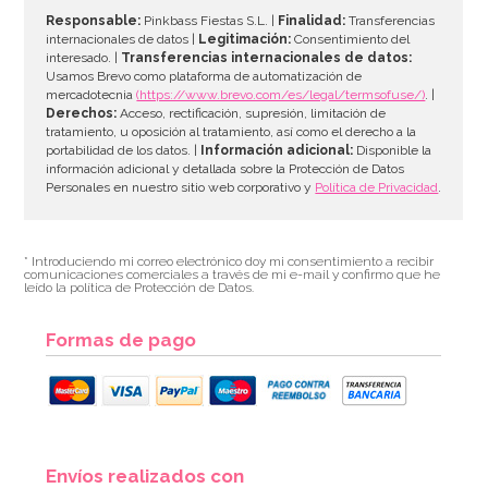
Responsable:
Pinkbass Fiestas S.L. |
Finalidad:
Transferencias
internacionales de datos |
Legitimación:
Consentimiento del
interesado. |
Transferencias internacionales de datos:
AÑADIR
Usamos Brevo como plataforma de automatización de
mercadotecnia
(https://www.brevo.com/es/legal/termsofuse/)
. |
Derechos:
Acceso, rectificación, supresión, limitación de
tratamiento, u oposición al tratamiento, así como el derecho a la
portabilidad de los datos. |
Información adicional:
Disponible la
información adicional y detallada sobre la Protección de Datos
Personales en nuestro sitio web corporativo y
Política de Privacidad
.
* Introduciendo mi correo electrónico doy mi consentimiento a recibir
comunicaciones comerciales a través de mi e-mail y confirmo que he
leído la política de Protección de Datos.
Formas de pago
Kit de troqueladoras, tijeras y estampadores para
Envíos realizados con
Sugarcraft