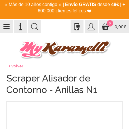
⭐
Más de 10 años contigo
⭐
|
Envío GRATIS
desde
49€
| +
600.000 clientes felices
❤️
0
0,00€
Volver
Scraper Alisador de
Contorno - Anillas N1