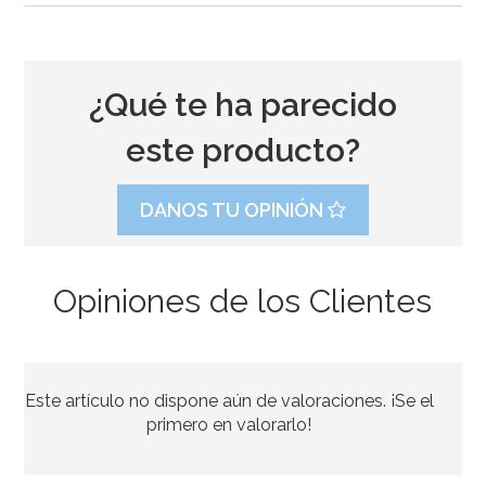
¿Qué te ha parecido
este producto?
DANOS TU OPINIÓN
Opiniones de los Clientes
Molde de Silicona Gingerbread House & Santa
Este artículo no dispone aún de valoraciones. ¡Se el
6,95€
6,95€
primero en valorarlo!