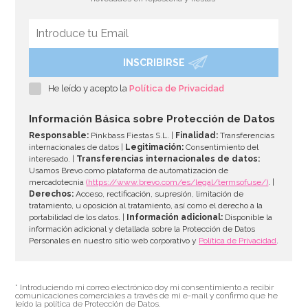
INSCRIBIRSE
Juego de 20 Servilletas Azul Intenso
He leído y acepto la
Política de Privacidad
2,00€
Información Básica sobre Protección de Datos
Responsable:
Pinkbass Fiestas S.L. |
Finalidad:
Transferencias
internacionales de datos |
Legitimación:
Consentimiento del
interesado. |
Transferencias internacionales de datos:
AÑADIR
Usamos Brevo como plataforma de automatización de
mercadotecnia
(https://www.brevo.com/es/legal/termsofuse/)
. |
Derechos:
Acceso, rectificación, supresión, limitación de
tratamiento, u oposición al tratamiento, así como el derecho a la
portabilidad de los datos. |
Información adicional:
Disponible la
información adicional y detallada sobre la Protección de Datos
Personales en nuestro sitio web corporativo y
Política de Privacidad
.
* Introduciendo mi correo electrónico doy mi consentimiento a recibir
comunicaciones comerciales a través de mi e-mail y confirmo que he
leído la política de Protección de Datos.