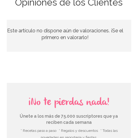
Opiniones de los Clientes
Camino de Mesa Azul Marino 4,8 metros
Este artículo no dispone aún de valoraciones. ¡Se el
4,95€
primero en valorarlo!
AÑADIR
¡No te pierdas nada!
Únete a los más de 75.000 suscriptores que ya
reciben cada semana
* Recetas paso a paso
* Regalos y descuentos
* Todas las
novedades en repostería y fiestas