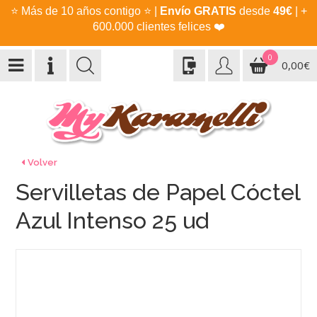
⭐
Más de 10 años contigo
⭐
|
Envío GRATIS
desde
49€
| +
600.000 clientes felices
❤️
0
0,00€
Volver
Servilletas de Papel Cóctel
Azul Intenso 25 ud