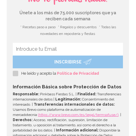
Únete a los más de 75.000 suscriptores que ya
reciben cada semana
* Recetas paso a paso
* Regalos y descuentos
* Todas las
novedades en repostería y fiestas
INSCRIBIRSE
Kit para hacer Mermelada Casera
He leído y acepto la
Política de Privacidad
6,95€
Información Básica sobre Protección de Datos
Responsable:
Pinkbass Fiestas S.L. |
Finalidad:
Transferencias
internacionales de datos |
Legitimación:
Consentimiento del
interesado. |
Transferencias internacionales de datos:
AÑADIR
Usamos Brevo como plataforma de automatización de
mercadotecnia
(https://www.brevo.com/es/legal/termsofuse/)
. |
Derechos:
Acceso, rectificación, supresión, limitación de
tratamiento, u oposición al tratamiento, así como el derecho a la
portabilidad de los datos. |
Información adicional:
Disponible la
información adicional y detallada sobre la Protección de Datos