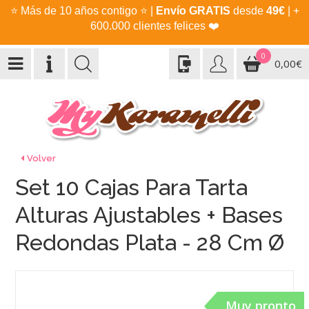
⭐
Más de 10 años contigo
⭐
|
Envío GRATIS
desde
49€
| +
600.000 clientes felices
❤️
0
0,00€
Volver
Set 10 Cajas Para Tarta
Alturas Ajustables + Bases
Redondas Plata - 28 Cm Ø
Muy pronto