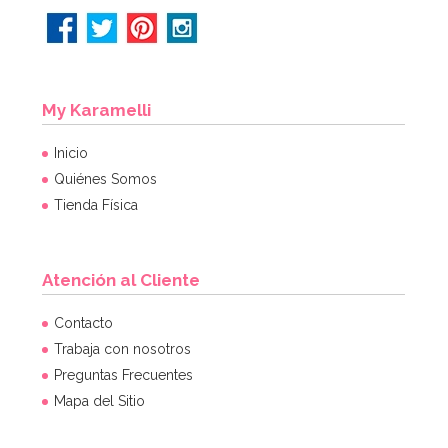
My Karamelli
Inicio
Quiénes Somos
Tienda Física
Atención al Cliente
Marco para Photocall inflable 70 cm
Contacto
Trabaja con nosotros
Preguntas Frecuentes
8,95€
Mapa del Sitio