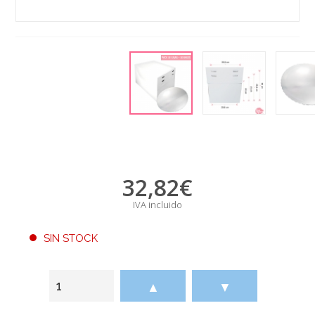
32,82
€
IVA incluido
SIN STOCK
▲
▼