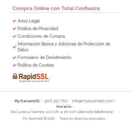
AÑADIR
Compra Online con Total Confianza
Aviso Legal
Política de Privacidad
Condiciones de Compra
Información Básica y Adicional de Protección de
Datos
Formulario de Desistimiento
Política de Cookies
My Karamelli
966 357 760
info@mykaramelli.com
Horario
Regalos para piñata Shimmer y Shine
De Lunes a Viernes: 10:00h. a 18:00h (atención telefónica)
My Karamelli © 2026
Todos los derechos reservados
9,99€
17,99€