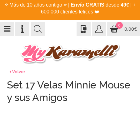
⭐
Más de 10 años contigo
⭐
|
Envío GRATIS
desde
49€
| +
600.000 clientes felices
❤️
0
0,00€
Volver
Set 17 Velas Minnie Mouse
y sus Amigos