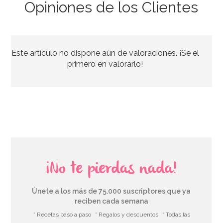
Opiniones de los Clientes
Kit de troqueladoras, tijeras y estampadores para
Sugarcraft
Este artículo no dispone aún de valoraciones. ¡Se el
19,95€
primero en valorarlo!
AÑADIR
¡No te pierdas nada!
Únete a los más de 75.000 suscriptores que ya
reciben cada semana
* Recetas paso a paso
* Regalos y descuentos
* Todas las