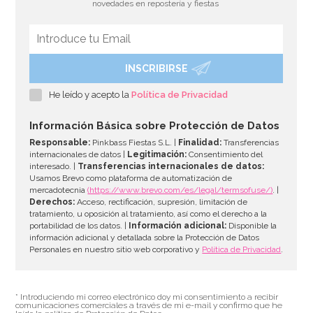
novedades en repostería y fiestas
INSCRIBIRSE
Cupcake Combo Bosque encantado
He leído y acepto la
Política de Privacidad
2,95€
2,95€
Información Básica sobre Protección de Datos
Responsable:
Pinkbass Fiestas S.L. |
Finalidad:
Transferencias
internacionales de datos |
Legitimación:
Consentimiento del
interesado. |
Transferencias internacionales de datos:
AÑADIR
Usamos Brevo como plataforma de automatización de
mercadotecnia
(https://www.brevo.com/es/legal/termsofuse/)
. |
Derechos:
Acceso, rectificación, supresión, limitación de
tratamiento, u oposición al tratamiento, así como el derecho a la
portabilidad de los datos. |
Información adicional:
Disponible la
información adicional y detallada sobre la Protección de Datos
Personales en nuestro sitio web corporativo y
Política de Privacidad
.
* Introduciendo mi correo electrónico doy mi consentimiento a recibir
comunicaciones comerciales a través de mi e-mail y confirmo que he