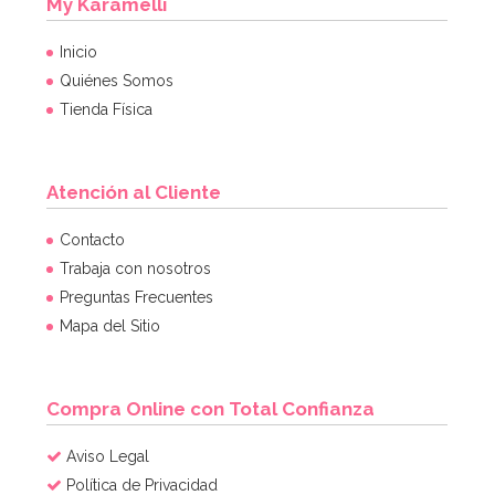
My Karamelli
Inicio
Quiénes Somos
Tienda Física
Atención al Cliente
Cápsulas para Cupcakes Hombre de Nieve
Contacto
Trabaja con nosotros
Preguntas Frecuentes
2,60€
2,60€
Mapa del Sitio
AÑADIR
Compra Online con Total Confianza
Aviso Legal
Política de Privacidad