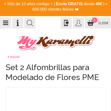
⭐
Más de 10 años contigo
⭐
|
Envío GRATIS
desde
49€
| +
600.000 clientes felices
❤️
0
0,00€
Volver
Set 2 Alfombrillas para
Modelado de Flores PME