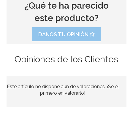
¿Qué te ha parecido
este producto?
DANOS TU OPINIÓN
Opiniones de los Clientes
Cinta Decorativa Buhos
Este artículo no dispone aún de valoraciones. ¡Se el
3,49€
primero en valorarlo!
AÑADIR