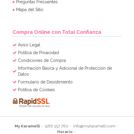
Preguntas Frecuentes
7,95€
Mapa del Sitio
AÑADIR
Compra Online con Total Confianza
Aviso Legal
Política de Privacidad
Condiciones de Compra
Información Básica y Adicional de Protección de
Datos
Formulario de Desistimiento
Política de Cookies
My Karamelli
966 357 760
info@mykaramelli.com
Horario