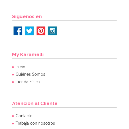
AÑADIR
Síguenos en
My Karamelli
Inicio
Quiénes Somos
Tienda Física
Atención al Cliente
Set de 4 Moldes de silicona Huevo
Contacto
Trabaja con nosotros