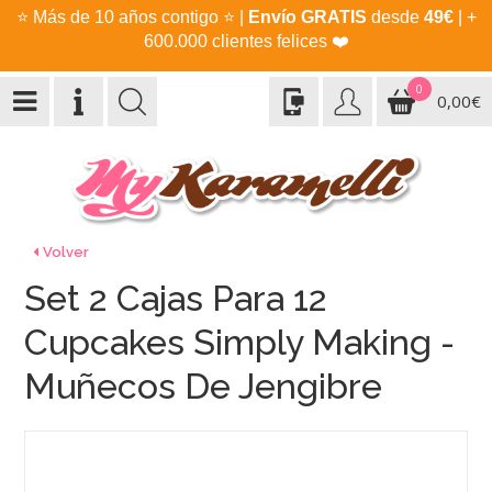
⭐
Más de 10 años contigo
⭐
|
Envío GRATIS
desde
49€
| +
600.000 clientes felices
❤️
0
0,00€
Volver
Set 2 Cajas Para 12
Cupcakes Simply Making -
Muñecos De Jengibre