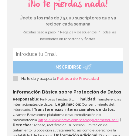
¡No te pierdas nada!
Únete a los más de 75.000 suscriptores que ya
reciben cada semana
* Recetas paso a paso
* Regalos y descuentos
* Todas las
novedades en repostería y fiestas
INSCRIBIRSE
He leído y acepto la
Política de Privacidad
Información Básica sobre Protección de Datos
Responsable:
Pinkbass Fiestas S.L. |
Finalidad:
Transferencias
internacionales de datos |
Legitimación:
Consentimiento del
interesado. |
Transferencias internacionales de datos:
Usamos Brevo como plataforma de automatización de
mercadotecnia
(https://www.brevo.com/es/legal/termsofuse/)
. |
Derechos:
Acceso, rectificación, supresión, limitación de
tratamiento, u oposición al tratamiento, así como el derecho a la
portabilidad de los datos. |
Información adicional:
Disponible la