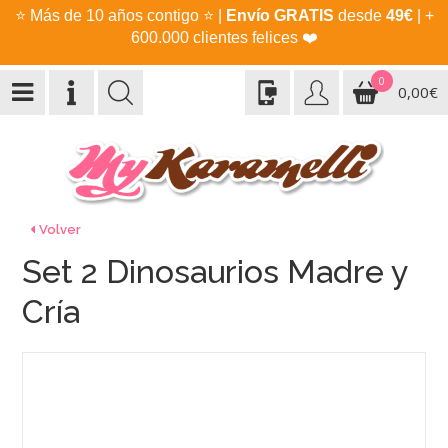
⭐
Más de 10 años contigo
⭐
|
Envío GRATIS
desde
49€
| +
600.000 clientes felices
❤️
0
0,00€
Volver
Set 2 Dinosaurios Madre y
Cría