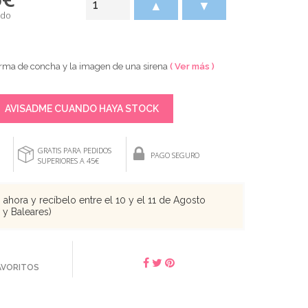
▲
▼
ido
orma de concha y la imagen de una sirena
( Ver más )
AVISADME CUANDO HAYA STOCK
GRATIS PARA PEDIDOS
PAGO SEGURO
SUPERIORES A 45€
ahora y recíbelo entre el 10 y el 11 de Agosto
s y Baleares)
FAVORITOS