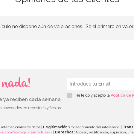
tículo no dispone aún de valoraciones. ¡Se el primero en valor
s nada!
He leído y acepto la
Política de 
ue ya reciben cada semana
as novedades en repostería y fiestas
s
 internacionales de datos |
Legitimación:
Consentimiento del interesado. |
Trans
evo.com/es/legal/termsofuse/)
. |
Derechos:
Acceso, rectificación, supresión, limi