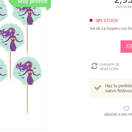
Muy pronto
IVA inclu
SIN STOCK
Set de 24 toppers con f
GARANTÍA DE
DEVOLUCIÓN
Haz tu pedido 
(salvo festivo
AÑADIR A MIS 