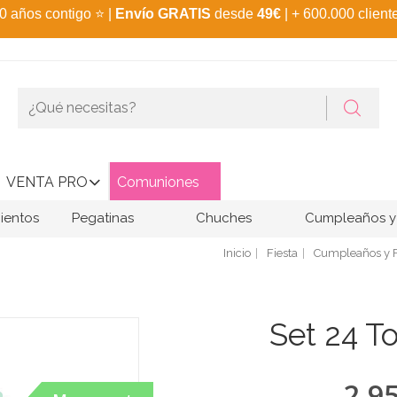
0 años contigo
⭐
|
Envío GRATIS
desde
49€
| + 600.000 client
VENTA PRO
Comuniones
ientos
Pegatinas
Chuches
Cumpleaños y 
Inicio
Fiesta
Cumpleaños y F
Set 24 T
2,9