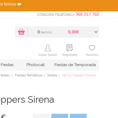
es felices
❤️
966 357 760
ATENCIÓN TELEFÓNICA
0
0,00€
Item(s)
Iniciar Sesión
Regístrate
Favoritos
Fiestas
Photocall
Fiestas de Temporada
iestas
Fiestas Temáticas
Sirena
Set 24 Toppers Sirena
oppers Sirena
5
€