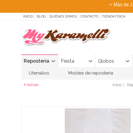
⭐
Más de 1
INICIO
BLOG
QUIÉNES SOMOS
CONTACTO
TIENDA FÍSICA
Repostería
Fiesta
Globos
Utensilios
Moldes de repostería
Volver
Inicio
Rep