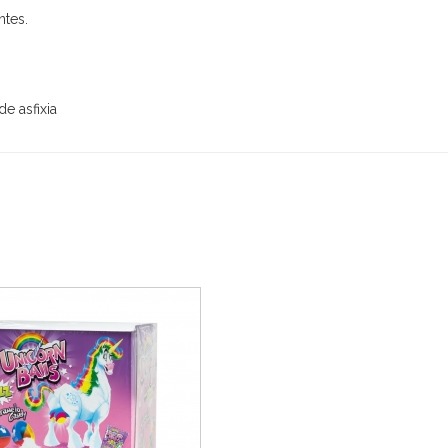
ntes.
e asfixia