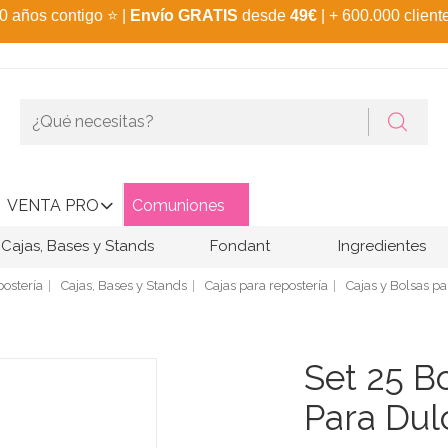
0 años contigo
⭐
|
Envío GRATIS
desde
49€
| + 600.000 client
VENTA PRO
Comuniones
Cajas, Bases y Stands
Fondant
Ingredientes
ostería
Cajas, Bases y Stands
Cajas para repostería
Cajas y Bolsas pa
Set 25 B
Para Dul