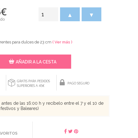
5
€
▲
▼
ido
arentes para dulces de 23 cm
( Ver más )
AÑADIR A LA CESTA
GRATIS PARA PEDIDOS
PAGO SEGURO
SUPERIORES A 45€
antes de las 16:00 h y recíbelo entre el 7 y el 10 de
festivos y Baleares)
FAVORITOS