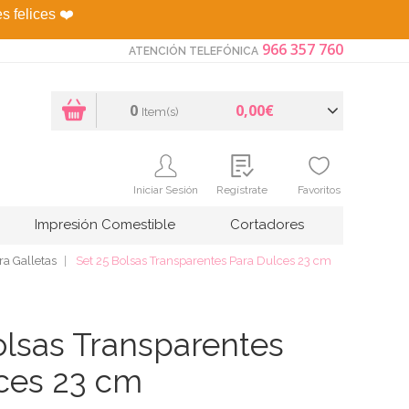
es felices
❤️
966 357 760
ATENCIÓN TELEFÓNICA
0
0,00€
Item(s)
Iniciar Sesión
Regístrate
Favoritos
Impresión Comestible
Cortadores
ra Galletas
Set 25 Bolsas Transparentes Para Dulces 23 cm
olsas Transparentes
ces 23 cm