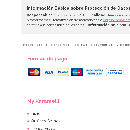
Información Básica sobre Protección de Dato
Responsable:
Pinkbass Fiestas S.L. |
Finalidad:
Transferencias
plataforma de automatización de mercadotecnia
(https://www.br
derecho a la portabilidad de los datos. |
Información adicional:
D
* Introduciendo mi correo electrónico doy mi consentimiento a recibi
Formas de pago
My Karamelli
Inicio
Quiénes Somos
Tienda Física