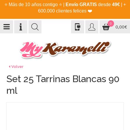
⭐
Más de 10 años contigo
⭐
|
Envío GRATIS
desde
49€
| +
600.000 clientes felices
❤️
0
0,00€
Volver
Set 25 Tarrinas Blancas 90
ml