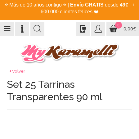
⭐
Más de 10 años contigo
⭐
|
Envío GRATIS
desde
49€
| +
600.000 clientes felices
❤️
0
0,00€
Volver
Set 25 Tarrinas
Transparentes 90 ml