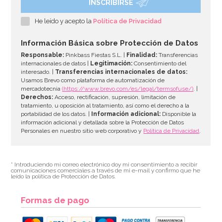
INSCRIBIRSE
Guirnalda Navidad Merry Christmas 3,60 m
He leído y acepto la
Política de Privacidad
2,95€
Información Básica sobre Protección de Datos
Responsable:
Pinkbass Fiestas S.L. |
Finalidad:
Transferencias
internacionales de datos |
Legitimación:
Consentimiento del
interesado. |
Transferencias internacionales de datos:
AÑADIR
Usamos Brevo como plataforma de automatización de
mercadotecnia
(https://www.brevo.com/es/legal/termsofuse/)
. |
Derechos:
Acceso, rectificación, supresión, limitación de
tratamiento, u oposición al tratamiento, así como el derecho a la
portabilidad de los datos. |
Información adicional:
Disponible la
información adicional y detallada sobre la Protección de Datos
Personales en nuestro sitio web corporativo y
Política de Privacidad
.
* Introduciendo mi correo electrónico doy mi consentimiento a recibir
comunicaciones comerciales a través de mi e-mail y confirmo que he
leído la política de Protección de Datos.
Formas de pago