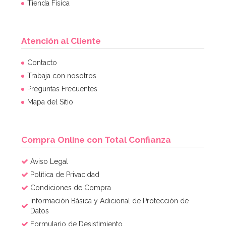
Tienda Física
Atención al Cliente
Topper Merry Christmas 11 x 10 cm
Contacto
Trabaja con nosotros
Preguntas Frecuentes
2,95€
Mapa del Sitio
AÑADIR
Compra Online con Total Confianza
Aviso Legal
Política de Privacidad
Condiciones de Compra
Información Básica y Adicional de Protección de
Datos
Formulario de Desistimiento