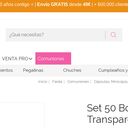
0 años contigo
⭐
|
Envío GRATIS
desde
49€
| + 600.000 client
VENTA PRO
Comuniones
ientos
Pegatinas
Chuches
Cumpleaños y 
Inicio
Fiesta
Comuniones
Cápsulas, Minicápsu
Set 50 B
Transpar