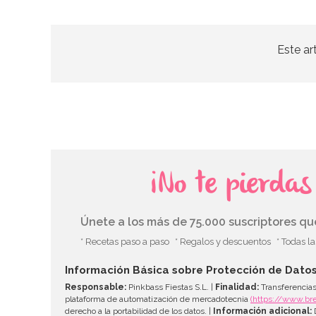
Este ar
¡No te pierda
Únete a los más de 75.000 suscriptores q
* Recetas paso a paso
* Regalos y descuentos
* Todas l
Información Básica sobre Protección de Dato
Responsable:
Pinkbass Fiestas S.L. |
Finalidad:
Transferencias
plataforma de automatización de mercadotecnia
(https://www.br
derecho a la portabilidad de los datos. |
Información adicional:
D