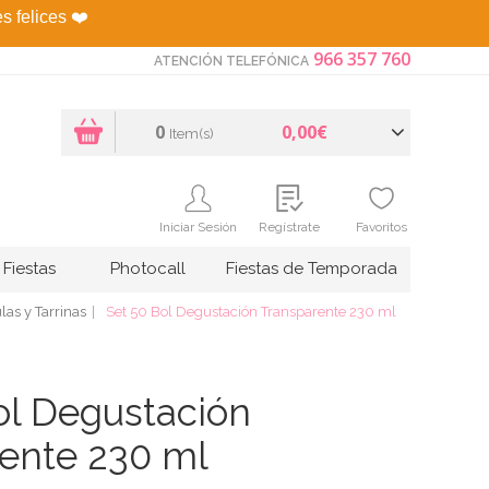
es felices
❤️
966 357 760
ATENCIÓN TELEFÓNICA
0
0,00€
Item(s)
Iniciar Sesión
Regístrate
Favoritos
Fiestas
Photocall
Fiestas de Temporada
las y Tarrinas
Set 50 Bol Degustación Transparente 230 ml
ol Degustación
ente 230 ml