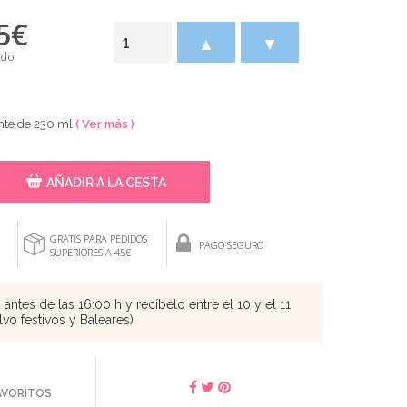
5
€
▲
▼
ido
ente de 230 ml
( Ver más )
AÑADIR A LA CESTA
GRATIS PARA PEDIDOS
PAGO SEGURO
SUPERIORES A 45€
antes de las 16:00 h y recíbelo entre el 10 y el 11
vo festivos y Baleares)
FAVORITOS