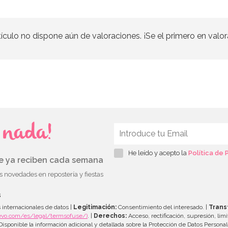
tículo no dispone aún de valoraciones. ¡Se el primero en valor
s nada!
He leído y acepto la
Política de 
ue ya reciben cada semana
as novedades en repostería y fiestas
s
 internacionales de datos |
Legitimación:
Consentimiento del interesado. |
Trans
evo.com/es/legal/termsofuse/)
. |
Derechos:
Acceso, rectificación, supresión, limi
isponible la información adicional y detallada sobre la Protección de Datos Persona