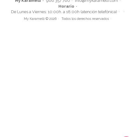
My Karamelli
966 357 760
info@mykaramelli.com
Horario
De Lunes a Viernes: 10:00h. a 18:00h (atención telefónica)
My Karamelli © 2026
Todos los derechos reservados