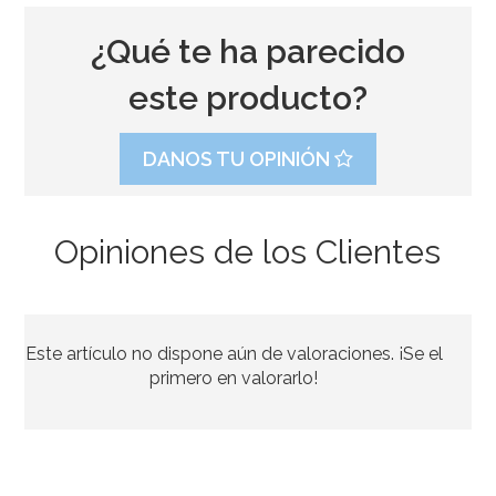
¿Qué te ha parecido
este producto?
DANOS TU OPINIÓN
Opiniones de los Clientes
Juego de 8 Platos Fútbol Party 22 cm
Este artículo no dispone aún de valoraciones. ¡Se el
3,75€
primero en valorarlo!
AÑADIR