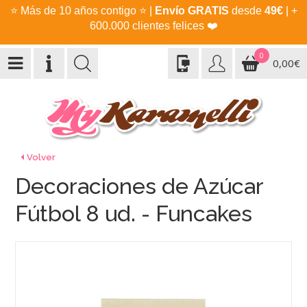
⭐
Más de 10 años contigo
⭐
|
Envío GRATIS
desde
49€
| +
600.000 clientes felices
❤️
0
0,00€
Volver
Decoraciones de Azúcar
Fútbol 8 ud. - Funcakes