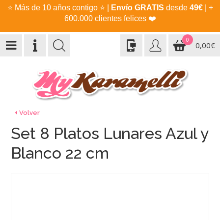
⭐
Más de 10 años contigo
⭐
|
Envío GRATIS
desde
49€
| +
600.000 clientes felices
❤️
0
0,00€
Volver
Set 8 Platos Lunares Azul y
Blanco 22 cm