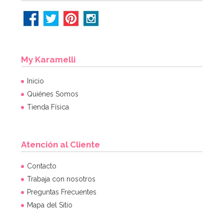
My Karamelli
Inicio
Quiénes Somos
Tienda Física
Atención al Cliente
Guirnalda Navidad Merry Christmas 3,60 m
Contacto
Trabaja con nosotros
Preguntas Frecuentes
2,95€
Mapa del Sitio