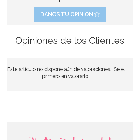
DANOS TU OPINIÓN
Opiniones de los Clientes
Set de 10 Accesorios para Photocall Año Nuevo
Este artículo no dispone aún de valoraciones. ¡Se el
5,99€
primero en valorarlo!
AÑADIR