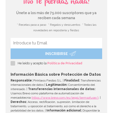
¡No te pierdas nada!
Únete a los más de 75.000 suscriptores que ya
reciben cada semana
* Recetas paso a paso
* Regalos y descuentos
* Todas las
novedades en repostería y fiestas
INSCRIBIRSE
Centro de Mesa Muérdago 15 cm
He leído y acepto la
Política de Privacidad
1,95€
Información Básica sobre Protección de Datos
Responsable:
Pinkbass Fiestas S.L. |
Finalidad:
Transferencias
internacionales de datos |
Legitimación:
Consentimiento del
interesado. |
Transferencias internacionales de datos:
AÑADIR
Usamos Brevo como plataforma de automatización de
mercadotecnia
(https://www.brevo.com/es/legal/termsofuse/)
. |
Derechos:
Acceso, rectificación, supresión, limitación de
tratamiento, u oposición al tratamiento, así como el derecho a la
portabilidad de los datos. |
Información adicional:
Disponible la