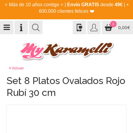
⭐
Más de 10 años contigo
⭐
|
Envío GRATIS
desde
49€
| +
600.000 clientes felices
❤️
0
0,00€
Volver
Set 8 Platos Ovalados Rojo
Rubí 30 cm