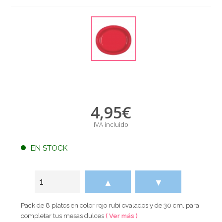
4,95
€
IVA incluido
EN STOCK
▲
▼
Pack de 8 platos en color rojo rubí ovalados y de 30 cm, para
completar tus mesas dulces
( Ver más )