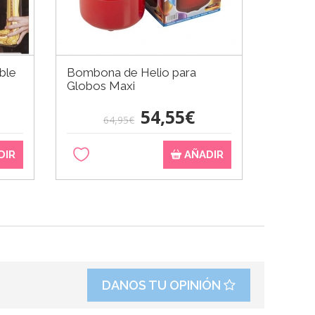
ble
Bombona de Helio para
Botelli
Globos Maxi
0,5 Lt
54,55€
64,95€
DIR
AÑADIR
DANOS TU OPINIÓN