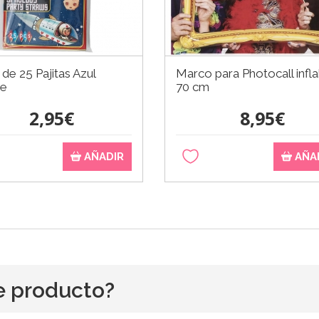
de 25 Pajitas Azul
Marco para Photocall infla
ge
70 cm
2,95€
8,95€
AÑADIR
AÑA
e producto?