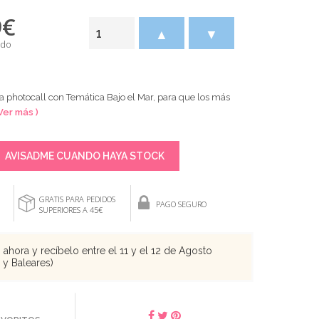
9
€
▲
▼
ido
a photocall con Temática Bajo el Mar, para que los más
 Ver más )
AVISADME CUANDO HAYA STOCK
GRATIS PARA PEDIDOS
PAGO SEGURO
SUPERIORES A 45€
ahora y recíbelo entre el 11 y el 12 de Agosto
s y Baleares)