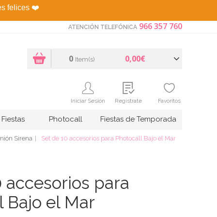
es felices
❤️
966 357 760
ATENCIÓN TELEFÓNICA
0
0,00€
Item(s)
Iniciar Sesión
Regístrate
Favoritos
Fiestas
Photocall
Fiestas de Temporada
ión Sirena
Set de 10 accesorios para Photocall Bajo el Mar
0 accesorios para
l Bajo el Mar