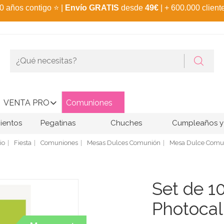
0 años contigo
⭐
|
Envío GRATIS
desde
49€
| + 600.000 client
VENTA PRO
Comuniones
ientos
Pegatinas
Chuches
Cumpleaños y 
io
Fiesta
Comuniones
Mesas Dulces Comunión
Mesa Dulce Comun
Set de 1
Photocal