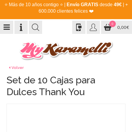
⭐
Más de 10 años contigo
⭐
|
Envío GRATIS
desde
49€
| +
600.000 clientes felices
❤️
0
0,00€
Volver
Set de 10 Cajas para
Dulces Thank You