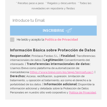
* Recetas paso a paso
* Regalos y descuentos
* Todas las
novedades en repostería y fiestas
INSCRIBIRSE
Set de 30 Cápsulas para Cupcakes Blancas - Pastkolor
He leído y acepto la
Política de Privacidad
1,60€
Información Básica sobre Protección de Datos
Responsable:
Pinkbass Fiestas S.L. |
Finalidad:
Transferencias
internacionales de datos |
Legitimación:
Consentimiento del
interesado. |
Transferencias internacionales de datos:
AÑADIR
Usamos Brevo como plataforma de automatización de
mercadotecnia
(https://www.brevo.com/es/legal/termsofuse/)
. |
Derechos:
Acceso, rectificación, supresión, limitación de
tratamiento, u oposición al tratamiento, así como el derecho a la
portabilidad de los datos. |
Información adicional:
Disponible la
información adicional y detallada sobre la Protección de Datos
Personales en nuestro sitio web corporativo y
Política de Privacidad
.