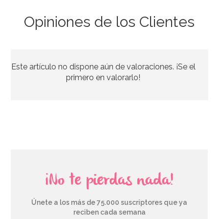
Opiniones de los Clientes
Juego de 25 Bolsas para Dulces Treats
Este artículo no dispone aún de valoraciones. ¡Se el
4,95€
primero en valorarlo!
AÑADIR
¡No te pierdas nada!
Únete a los más de 75.000 suscriptores que ya
reciben cada semana