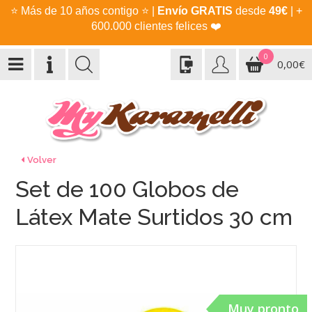
⭐
Más de 10 años contigo
⭐
|
Envío GRATIS
desde
49€
| +
600.000 clientes felices
❤️
0
0,00€
Volver
Set de 100 Globos de
Látex Mate Surtidos 30 cm
Muy pronto