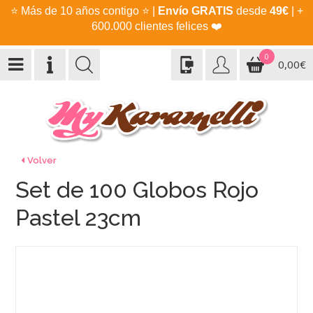
⭐
Más de 10 años contigo
⭐
|
Envío GRATIS
desde
49€
| +
600.000 clientes felices
❤️
0
0,00€
Volver
Set de 100 Globos Rojo
Pastel 23cm