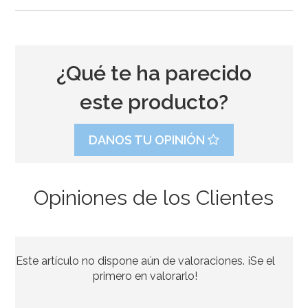
¿Qué te ha parecido
este producto?
DANOS TU OPINIÓN
Opiniones de los Clientes
Bombona de Helio para Globos Mini
Este artículo no dispone aún de valoraciones. ¡Se el
44,95€
primero en valorarlo!