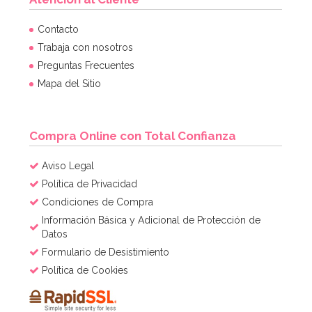
Líquido Float Plus para Globos 70 ml
Contacto
Trabaja con nosotros
Preguntas Frecuentes
3,95€
Mapa del Sitio
AÑADIR
Compra Online con Total Confianza
Aviso Legal
Política de Privacidad
Condiciones de Compra
Información Básica y Adicional de Protección de
Datos
Formulario de Desistimiento
Política de Cookies