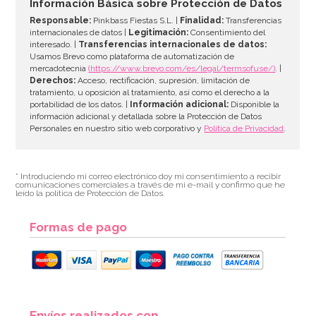
Información Básica sobre Protección de Datos
Responsable:
Pinkbass Fiestas S.L. |
Finalidad:
Transferencias
internacionales de datos |
Legitimación:
Consentimiento del
interesado. |
Transferencias internacionales de datos:
AÑADIR
Usamos Brevo como plataforma de automatización de
mercadotecnia
(https://www.brevo.com/es/legal/termsofuse/)
. |
Derechos:
Acceso, rectificación, supresión, limitación de
tratamiento, u oposición al tratamiento, así como el derecho a la
portabilidad de los datos. |
Información adicional:
Disponible la
información adicional y detallada sobre la Protección de Datos
Personales en nuestro sitio web corporativo y
Política de Privacidad
.
* Introduciendo mi correo electrónico doy mi consentimiento a recibir
comunicaciones comerciales a través de mi e-mail y confirmo que he
leído la política de Protección de Datos.
Formas de pago
Cinta para Atar Globos Roja 10 metros
Envíos realizados con