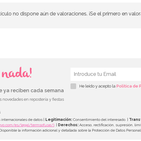
tículo no dispone aún de valoraciones. ¡Se el primero en valor
s nada!
He leído y acepto la
Política de 
ue ya reciben cada semana
as novedades en repostería y fiestas
s
 internacionales de datos |
Legitimación:
Consentimiento del interesado. |
Trans
evo.com/es/legal/termsofuse/)
. |
Derechos:
Acceso, rectificación, supresión, limi
isponible la información adicional y detallada sobre la Protección de Datos Persona