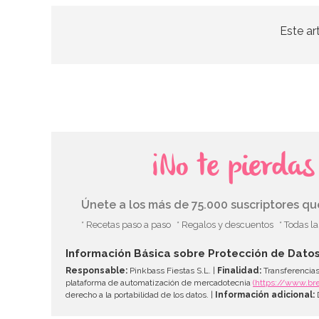
Este ar
¡No te pierda
Únete a los más de 75.000 suscriptores q
* Recetas paso a paso
* Regalos y descuentos
* Todas l
Información Básica sobre Protección de Dato
Responsable:
Pinkbass Fiestas S.L. |
Finalidad:
Transferencias
plataforma de automatización de mercadotecnia
(https://www.br
derecho a la portabilidad de los datos. |
Información adicional:
D