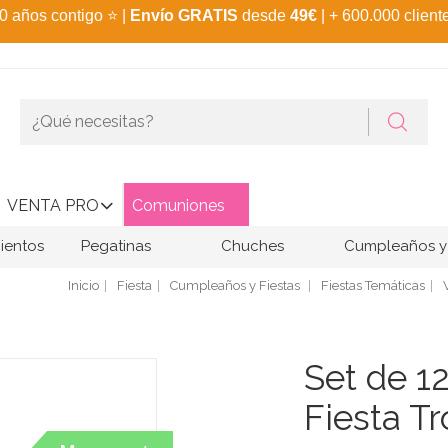
0 años contigo
⭐
|
Envío GRATIS
desde
49€
| + 600.000 client
VENTA PRO
Comuniones
ientos
Pegatinas
Chuches
Cumpleaños y 
Inicio
Fiesta
Cumpleaños y Fiestas
Fiestas Temáticas
Set de 1
Fiesta Tr