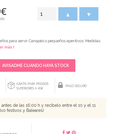
9
€
▲
▼
ido
eños para servir Canapés o pequeños aperitivos. Medidas:
Ver más )
AVISADME CUANDO HAYA STOCK
GRATIS PARA PEDIDOS
PAGO SEGURO
SUPERIORES A 45€
antes de las 16:00 h y recíbelo entre el 10 y el 11
vo festivos y Baleares)