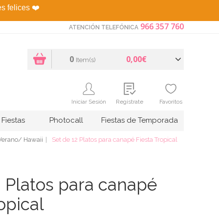
es felices
❤️
966 357 760
ATENCIÓN TELEFÓNICA
0
0,00€
Item(s)
Iniciar Sesión
Regístrate
Favoritos
Fiestas
Photocall
Fiestas de Temporada
Verano/ Hawaii
Set de 12 Platos para canapé Fiesta Tropical
2 Platos para canapé
opical