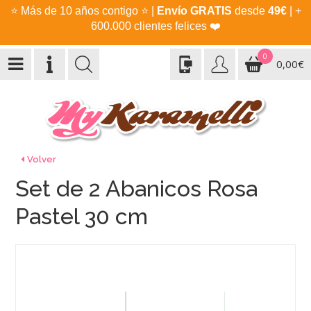
⭐
Más de 10 años contigo
⭐
|
Envío GRATIS
desde
49€
| +
600.000 clientes felices
❤️
0
0,00€
Volver
Set de 2 Abanicos Rosa
Pastel 30 cm