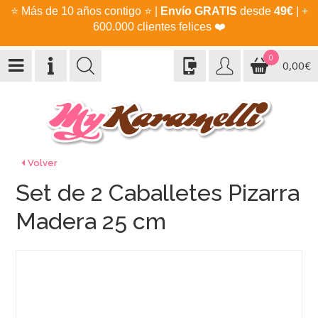
⭐
Más de 10 años contigo
⭐
|
Envío GRATIS
desde
49€
| +
600.000 clientes felices
❤️
0
0,00€
Volver
Set de 2 Caballetes Pizarra
Madera 25 cm