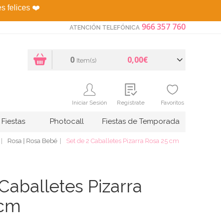
es felices
❤️
966 357 760
ATENCIÓN TELEFÓNICA
0
0,00€
Item(s)
Iniciar Sesión
Regístrate
Favoritos
Fiestas
Photocall
Fiestas de Temporada
Rosa | Rosa Bebé
Set de 2 Caballetes Pizarra Rosa 25 cm
Caballetes Pizarra
 cm