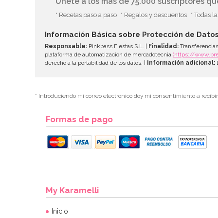
Únete a los más de 75.000 suscriptores q
* Recetas paso a paso
* Regalos y descuentos
* Todas l
Información Básica sobre Protección de Dato
Responsable:
Pinkbass Fiestas S.L. |
Finalidad:
Transferencias
plataforma de automatización de mercadotecnia
(https://www.br
derecho a la portabilidad de los datos. |
Información adicional:
D
* Introduciendo mi correo electrónico doy mi consentimiento a recibi
Formas de pago
My Karamelli
Inicio