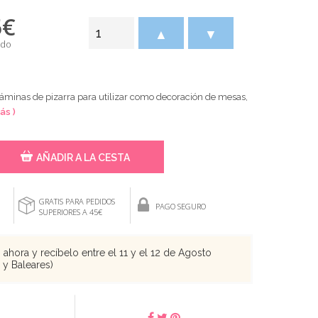
5
€
▲
▼
ido
 láminas de pizarra para utilizar como decoración de mesas,
ás )
AÑADIR A LA CESTA
GRATIS PARA PEDIDOS
PAGO SEGURO
SUPERIORES A 45€
ahora y recíbelo entre el 11 y el 12 de Agosto
s y Baleares)