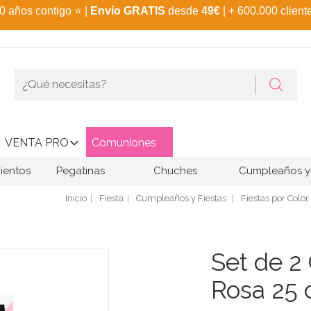
0 años contigo
⭐
|
Envío GRATIS
desde
49€
| + 600.000 client
VENTA PRO
Comuniones
ientos
Pegatinas
Chuches
Cumpleaños y 
Inicio
Fiesta
Cumpleaños y Fiestas
Fiestas por Color
Set de 2 
Rosa 25