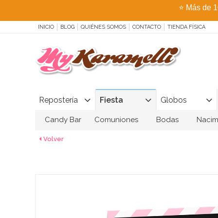
⭐
Más de 1
INICIO
BLOG
QUIÉNES SOMOS
CONTACTO
TIENDA FÍSICA
Repostería
Fiesta
Globos
Candy Bar
Comuniones
Bodas
Nacim
Volver