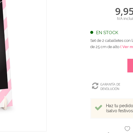
9,9
IVA inclu
EN STOCK
Set de 2 caballetes con
de 25 cm de alto
( Ver m
GARANTÍA DE
DEVOLUCIÓN
Haz tu pedido 
(salvo festivo