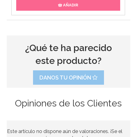
AÑADIR
¿Qué te ha parecido
este producto?
DANOS TU OPINIÓN
Opiniones de los Clientes
Mantel Papá Noel Navidad
Este artículo no dispone aún de valoraciones. ¡Se el
11,95€