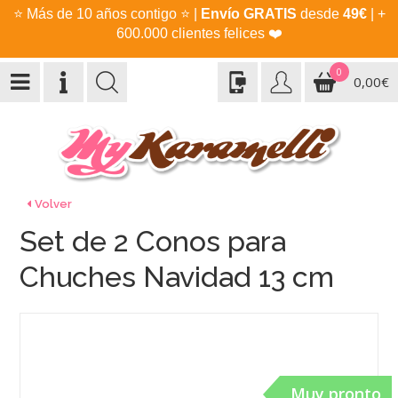
⭐
Más de 10 años contigo
⭐
|
Envío GRATIS
desde
49€
| +
600.000 clientes felices
❤️
0
0,00€
Volver
Set de 2 Conos para
Chuches Navidad 13 cm
Muy pronto