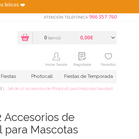
es felices
❤️
966 357 760
ATENCIÓN TELEFÓNICA
0
0,00€
Item(s)
Iniciar Sesión
Regístrate
Favoritos
Fiestas
Photocall
Fiestas de Temporada
d
Set de 22 Accesorios de Photocall para Mascotas Navidad
2 Accesorios de
l para Mascotas