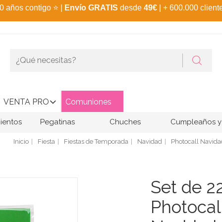
0 años contigo
⭐
|
Envío GRATIS
desde
49€
| + 600.000 client
VENTA PRO
Comuniones
ientos
Pegatinas
Chuches
Cumpleaños y 
Inicio
Fiesta
Fiestas de Temporada
Navidad
Photocall Navida
Set de 2
Photocal