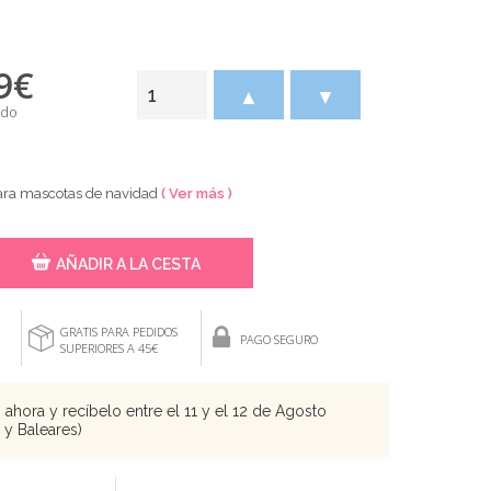
9
€
▲
▼
ido
para mascotas de navidad
( Ver más )
AÑADIR A LA CESTA
GRATIS PARA PEDIDOS
PAGO SEGURO
SUPERIORES A 45€
ahora y recíbelo entre el 11 y el 12 de Agosto
s y Baleares)