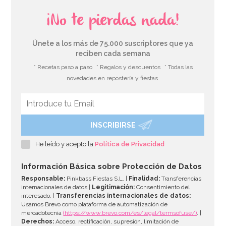
¡No te pierdas nada!
Únete a los más de 75.000 suscriptores que ya
reciben cada semana
* Recetas paso a paso
* Regalos y descuentos
* Todas las
novedades en repostería y fiestas
INSCRIBIRSE
Mini Cápsulas para Cupcakes Rosa palo 60 ud
He leído y acepto la
Política de Privacidad
3,20€
Información Básica sobre Protección de Datos
Responsable:
Pinkbass Fiestas S.L. |
Finalidad:
Transferencias
internacionales de datos |
Legitimación:
Consentimiento del
interesado. |
Transferencias internacionales de datos:
AÑADIR
Usamos Brevo como plataforma de automatización de
mercadotecnia
(https://www.brevo.com/es/legal/termsofuse/)
. |
Derechos:
Acceso, rectificación, supresión, limitación de