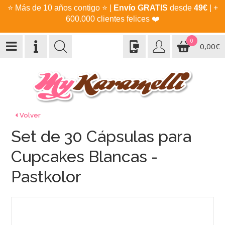
⭐
Más de 10 años contigo
⭐
|
Envío GRATIS
desde
49€
| +
600.000 clientes felices
❤️
0
0,00€
Volver
Set de 30 Cápsulas para
Cupcakes Blancas -
Pastkolor