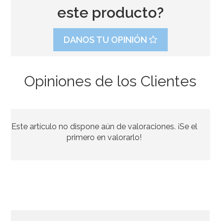
este producto?
DANOS TU OPINIÓN
Opiniones de los Clientes
Molde para Cupcakes 12 Cavidades - Wilton
Este artículo no dispone aún de valoraciones. ¡Se el
11,95€
primero en valorarlo!
AÑADIR