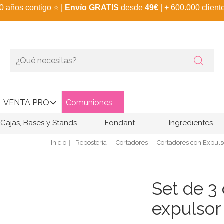
0 años contigo
⭐
|
Envío GRATIS
desde
49€
| + 600.000 client
VENTA PRO
Comuniones
Cajas, Bases y Stands
Fondant
Ingredientes
Inicio
Repostería
Cortadores
Cortadores con Expuls
Set de 3
expulsor