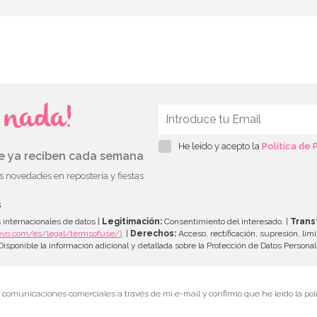
s nada!
He leído y acepto la
Política de 
ue ya reciben cada semana
as novedades en repostería y fiestas
s
 internacionales de datos |
Legitimación:
Consentimiento del interesado. |
Trans
evo.com/es/legal/termsofuse/)
. |
Derechos:
Acceso, rectificación, supresión, limi
isponible la información adicional y detallada sobre la Protección de Datos Persona
r comunicaciones comerciales a través de mi e-mail y confirmo que he leído la polí