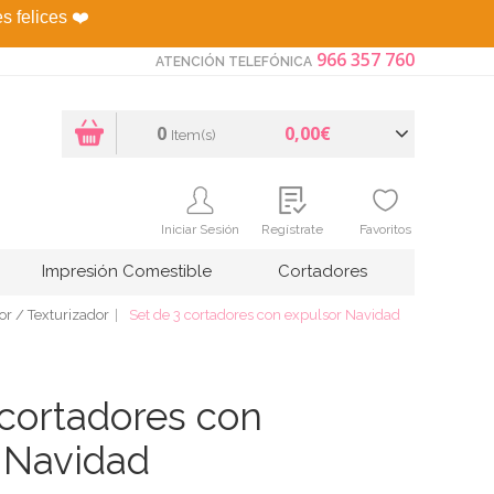
es felices
❤️
966 357 760
ATENCIÓN TELEFÓNICA
0
0,00€
Item(s)
Iniciar Sesión
Regístrate
Favoritos
Impresión Comestible
Cortadores
or / Texturizador
Set de 3 cortadores con expulsor Navidad
 cortadores con
 Navidad