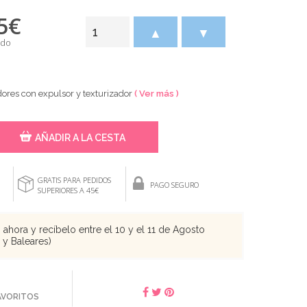
5
€
▲
▼
ido
dores con expulsor y texturizador
( Ver más )
AÑADIR A LA CESTA
GRATIS PARA PEDIDOS
PAGO SEGURO
SUPERIORES A 45€
ahora y recíbelo entre el 10 y el 11 de Agosto
s y Baleares)
FAVORITOS