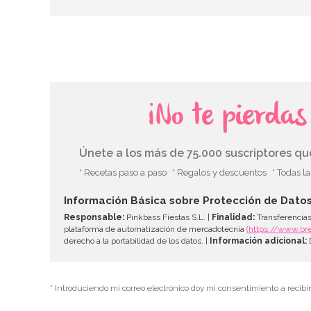
¡No te pierda
Únete a los más de 75.000 suscriptores q
* Recetas paso a paso
* Regalos y descuentos
* Todas l
Información Básica sobre Protección de Dato
Responsable:
Pinkbass Fiestas S.L. |
Finalidad:
Transferencias
plataforma de automatización de mercadotecnia
(https://www.br
derecho a la portabilidad de los datos. |
Información adicional:
D
* Introduciendo mi correo electrónico doy mi consentimiento a recibi