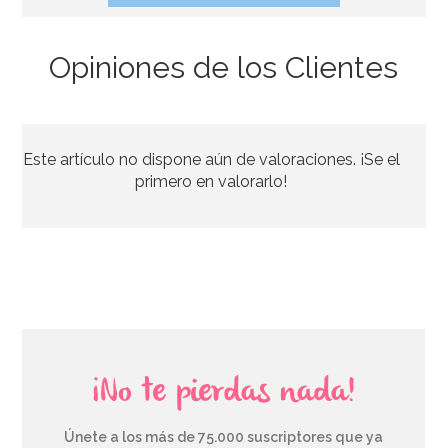
Opiniones de los Clientes
Moldes para hacer Mini Tartas de 3 Pisos
Este artículo no dispone aún de valoraciones. ¡Se el
9,95€
primero en valorarlo!
AÑADIR
¡No te pierdas nada!
Únete a los más de 75.000 suscriptores que ya