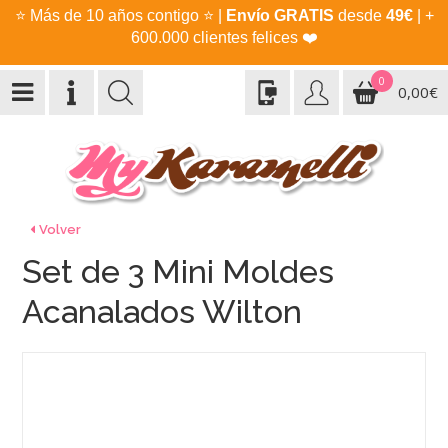
⭐
Más de 10 años contigo
⭐
|
Envío GRATIS
desde
49€
| +
600.000 clientes felices
❤️
0
0,00€
Volver
Set de 3 Mini Moldes
Acanalados Wilton