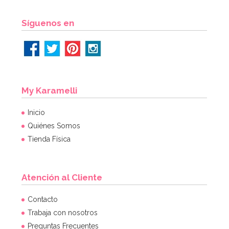
AÑADIR
Síguenos en
My Karamelli
Inicio
Quiénes Somos
Tienda Física
Atención al Cliente
Pack de 50 globos de látex Plata Satinada 30 cm -
Contacto
Sempertex
Trabaja con nosotros
Preguntas Frecuentes