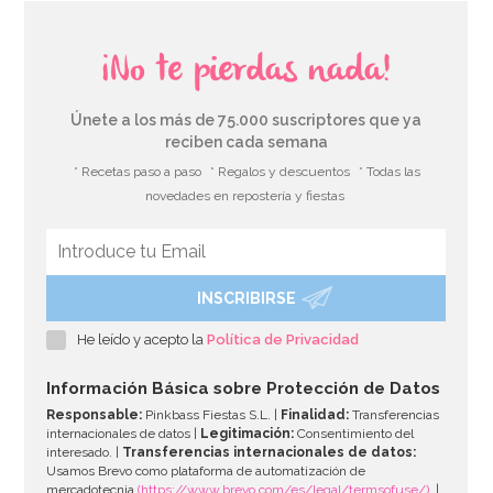
¡No te pierdas nada!
Únete a los más de 75.000 suscriptores que ya
reciben cada semana
* Recetas paso a paso
* Regalos y descuentos
* Todas las
novedades en repostería y fiestas
INSCRIBIRSE
Mantel de plástico plateado
He leído y acepto la
Política de Privacidad
2,50€
Información Básica sobre Protección de Datos
Responsable:
Pinkbass Fiestas S.L. |
Finalidad:
Transferencias
internacionales de datos |
Legitimación:
Consentimiento del
interesado. |
Transferencias internacionales de datos:
AÑADIR
Usamos Brevo como plataforma de automatización de
mercadotecnia
(https://www.brevo.com/es/legal/termsofuse/)
. |