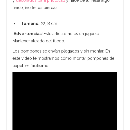
y
decorados para photocall
y hace de tu fiesta algo
único, ¡no te los pierdas!
Tamaño:
22, 8 cm
¡Advertencias!
Este artículo no es un juguete.
Mantener alejado del fuego.
Los pompones se envían plegados y sin montar. En
este vídeo te mostramos cómo montar pompones de
papel ¡es facilísimo!