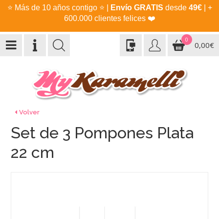
⭐
Más de 10 años contigo
⭐
|
Envío GRATIS
desde
49€
| +
600.000 clientes felices
❤️
0
0,00€
Volver
Set de 3 Pompones Plata
22 cm