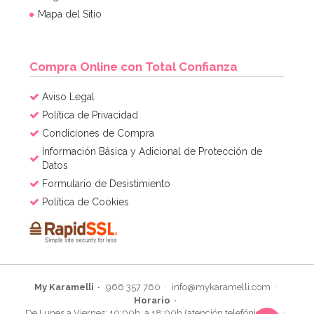
9,95€
Mapa del Sitio
AÑADIR
Compra Online con Total Confianza
Aviso Legal
Política de Privacidad
Condiciones de Compra
Información Básica y Adicional de Protección de
Datos
Formulario de Desistimiento
Política de Cookies
My Karamelli
966 357 760
info@mykaramelli.com
Horario
De Lunes a Viernes: 10:00h. a 18:00h (atención telefónica)