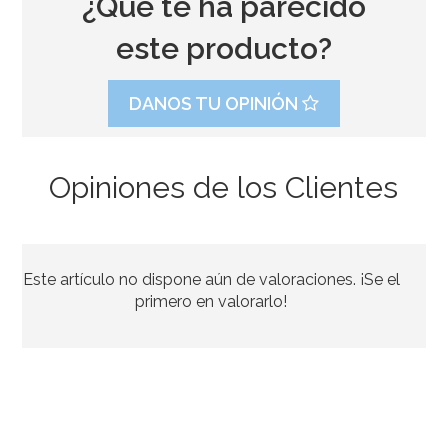
¿Qué te ha parecido
este producto?
DANOS TU OPINIÓN
Opiniones de los Clientes
Photocall Hollywood 165cm
Este artículo no dispone aún de valoraciones. ¡Se el
7,95€
primero en valorarlo!
AÑADIR