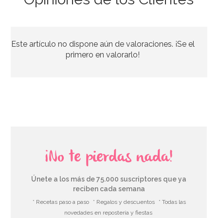
Adaptadores Estándar para Mangas Pasteleras 3 ud
Este artículo no dispone aún de valoraciones. ¡Se el
4,20€
primero en valorarlo!
AÑADIR
¡No te pierdas nada!
Únete a los más de 75.000 suscriptores que ya
reciben cada semana
* Recetas paso a paso
* Regalos y descuentos
* Todas las
novedades en repostería y fiestas