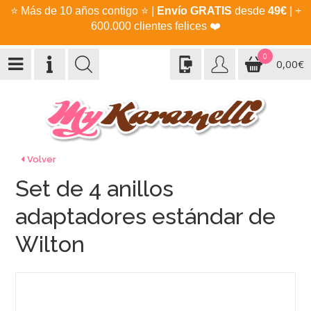
⭐
Más de 10 años contigo
⭐
|
Envío GRATIS
desde
49€
| +
600.000 clientes felices
❤️
0
0,00€
Volver
Set de 4 anillos
adaptadores estándar de
Wilton