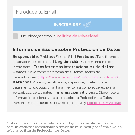
INSCRIBIRSE
Adaptador Estándar para Boquillas PME
He leído y acepto la
Política de Privacidad
1,69€
Información Básica sobre Protección de Datos
Responsable:
Pinkbass Fiestas S.L. |
Finalidad:
Transferencias
internacionales de datos |
Legitimación:
Consentimiento del
interesado. |
Transferencias internacionales de datos:
AÑADIR
Usamos Brevo como plataforma de automatización de
mercadotecnia
(https://www.brevo.com/es/legal/termsofuse/)
. |
Derechos:
Acceso, rectificación, supresión, limitación de
tratamiento, u oposición al tratamiento, así como el derecho a la
portabilidad de los datos. |
Información adicional:
Disponible la
información adicional y detallada sobre la Protección de Datos
Personales en nuestro sitio web corporativo y
Política de Privacidad
.
* Introduciendo mi correo electrónico doy mi consentimiento a recibir
comunicaciones comerciales a través de mi e-mail y confirmo que he
leído la política de Protección de Datos.