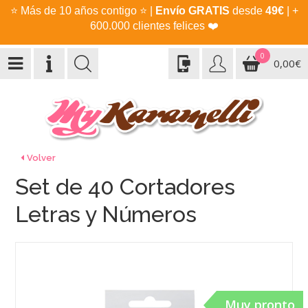
⭐
Más de 10 años contigo
⭐
|
Envío GRATIS
desde
49€
| +
600.000 clientes felices
❤️
0
0,00€
Volver
Set de 40 Cortadores
Letras y Números
Muy pronto