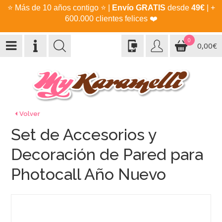
⭐
Más de 10 años contigo
⭐
|
Envío GRATIS
desde
49€
| +
600.000 clientes felices
❤️
0
0,00€
Volver
Set de Accesorios y
Decoración de Pared para
Photocall Año Nuevo