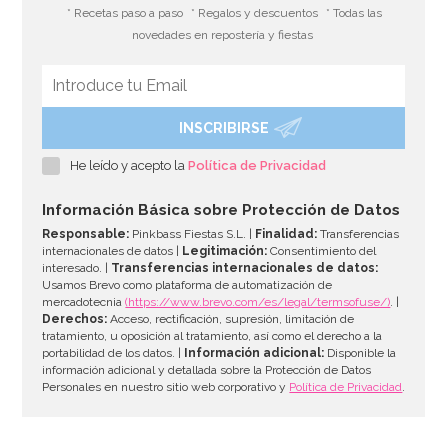
* Recetas paso a paso
* Regalos y descuentos
* Todas las
novedades en repostería y fiestas
INSCRIBIRSE
Set de 21 Accesorios para Photocall de Lujo Nochevieja
He leído y acepto la
Política de Privacidad
12,99€
Información Básica sobre Protección de Datos
Responsable:
Pinkbass Fiestas S.L. |
Finalidad:
Transferencias
internacionales de datos |
Legitimación:
Consentimiento del
interesado. |
Transferencias internacionales de datos:
AÑADIR
Usamos Brevo como plataforma de automatización de
mercadotecnia
(https://www.brevo.com/es/legal/termsofuse/)
. |
Derechos:
Acceso, rectificación, supresión, limitación de
tratamiento, u oposición al tratamiento, así como el derecho a la
portabilidad de los datos. |
Información adicional:
Disponible la
información adicional y detallada sobre la Protección de Datos
Personales en nuestro sitio web corporativo y
Política de Privacidad
.