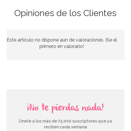
Opiniones de los Clientes
Set de 13 Accesorios para Photocall Fiesta Elegante
Este artículo no dispone aún de valoraciones. ¡Se el
7,49€
primero en valorarlo!
AÑADIR
¡No te pierdas nada!
Únete a los más de 75.000 suscriptores que ya
reciben cada semana