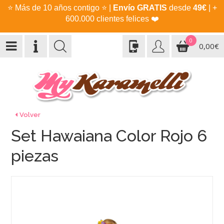
⭐
Más de 10 años contigo
⭐
|
Envío GRATIS
desde
49€
| +
600.000 clientes felices
❤️
0
0,00€
Volver
Set Hawaiana Color Rojo 6
piezas