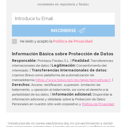
novedades en repostería y fiestas
INSCRIBIRSE
Collar Hawaiano Multicolor
He leído y acepto la
Política de Privacidad
1,30€
Información Básica sobre Protección de Datos
Responsable:
Pinkbass Fiestas S.L. |
Finalidad:
Transferencias
internacionales de datos |
Legitimación:
Consentimiento del
interesado. |
Transferencias internacionales de datos:
AÑADIR
Usamos Brevo como plataforma de automatización de
mercadotecnia
(https://www.brevo.com/es/legal/termsofuse/)
. |
Derechos:
Acceso, rectificación, supresión, limitación de
tratamiento, u oposición al tratamiento, así como el derecho a la
portabilidad de los datos. |
Información adicional:
Disponible la
información adicional y detallada sobre la Protección de Datos
Personales en nuestro sitio web corporativo y
Política de Privacidad
.
* Introduciendo mi correo electrónico doy mi consentimiento a recibir
comunicaciones comerciales a través de mi e-mail y confirmo que he