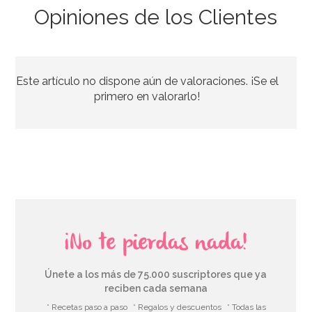
Opiniones de los Clientes
Decoración de pared Hawaii
Este artículo no dispone aún de valoraciones. ¡Se el
7,50€
primero en valorarlo!
AÑADIR
¡No te pierdas nada!
Únete a los más de 75.000 suscriptores que ya
reciben cada semana
* Recetas paso a paso
* Regalos y descuentos
* Todas las