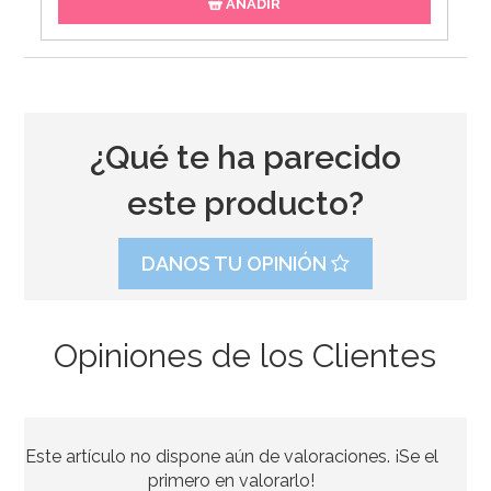
AÑADIR
¿Qué te ha parecido
este producto?
DANOS TU OPINIÓN
Opiniones de los Clientes
Tenedor para Enfriar Panettones y Colombas 50 cm
Este artículo no dispone aún de valoraciones. ¡Se el
9,95€
primero en valorarlo!