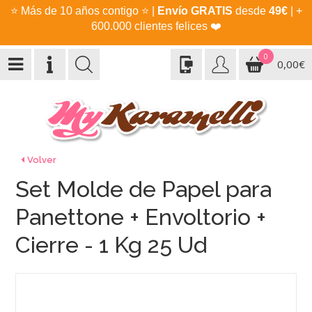
⭐
Más de 10 años contigo
⭐
|
Envío GRATIS
desde
49€
| +
600.000 clientes felices
❤️
0
0,00€
Volver
Set Molde de Papel para
Panettone + Envoltorio +
Cierre - 1 Kg 25 Ud