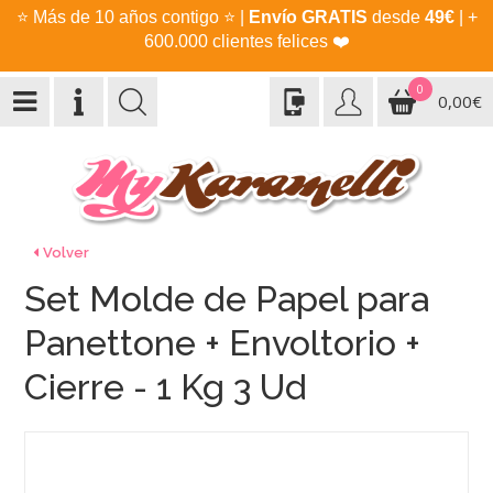
⭐
Más de 10 años contigo
⭐
|
Envío GRATIS
desde
49€
| +
600.000 clientes felices
❤️
0
0,00€
Volver
Set Molde de Papel para
Panettone + Envoltorio +
Cierre - 1 Kg 3 Ud