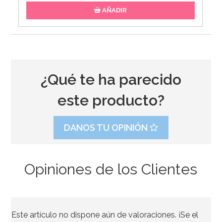
AÑADIR
¿Qué te ha parecido
este producto?
DANOS TU OPINIÓN
Opiniones de los Clientes
Papel para Envolver Polvorones 100 unidades
Este artículo no dispone aún de valoraciones. ¡Se el
2,90€