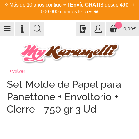
⭐
Más de 10 años contigo
⭐
|
Envío GRATIS
desde
49€
| +
600.000 clientes felices
❤️
0
0,00€
Volver
Set Molde de Papel para
Panettone + Envoltorio +
Cierre - 750 gr 3 Ud