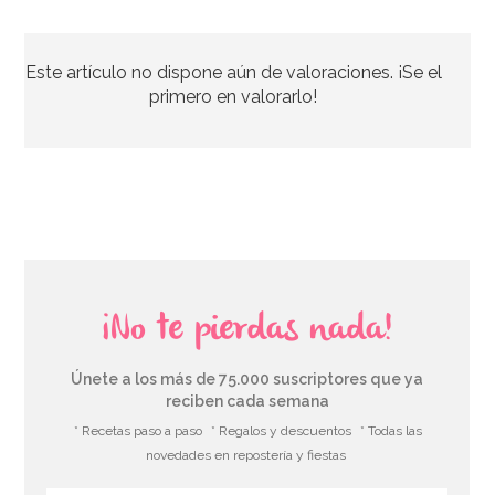
Harina de Trigo Fuerza 1 Kg - Santa Rita
Este artículo no dispone aún de valoraciones. ¡Se el
1,65€
primero en valorarlo!
AÑADIR
¡No te pierdas nada!
Únete a los más de 75.000 suscriptores que ya
reciben cada semana
* Recetas paso a paso
* Regalos y descuentos
* Todas las
novedades en repostería y fiestas