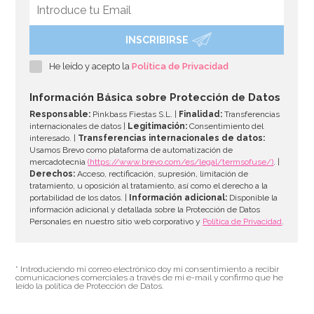
INSCRIBIRSE
Tenedor para Enfriar Panettones y Colombas 50 cm
He leído y acepto la
Política de Privacidad
9,95€
Información Básica sobre Protección de Datos
Responsable:
Pinkbass Fiestas S.L. |
Finalidad:
Transferencias
internacionales de datos |
Legitimación:
Consentimiento del
interesado. |
Transferencias internacionales de datos:
AÑADIR
Usamos Brevo como plataforma de automatización de
mercadotecnia
(https://www.brevo.com/es/legal/termsofuse/)
. |
Derechos:
Acceso, rectificación, supresión, limitación de
tratamiento, u oposición al tratamiento, así como el derecho a la
portabilidad de los datos. |
Información adicional:
Disponible la
información adicional y detallada sobre la Protección de Datos
Personales en nuestro sitio web corporativo y
Política de Privacidad
.
* Introduciendo mi correo electrónico doy mi consentimiento a recibir
comunicaciones comerciales a través de mi e-mail y confirmo que he
leído la política de Protección de Datos.