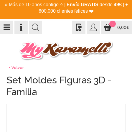
⭐
Más de 10 años contigo
⭐
|
Envío GRATIS
desde
49€
| +
600.000 clientes felices
❤️
0
0,00€
Volver
Set Moldes Figuras 3D -
Familia