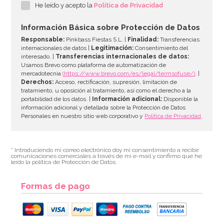
He leído y acepto la
Política de Privacidad
2,95€
2,95€
Información Básica sobre Protección de Datos
Responsable:
Pinkbass Fiestas S.L. |
Finalidad:
Transferencias
internacionales de datos |
Legitimación:
Consentimiento del
interesado. |
Transferencias internacionales de datos:
AÑADIR
Usamos Brevo como plataforma de automatización de
mercadotecnia
(https://www.brevo.com/es/legal/termsofuse/)
. |
Derechos:
Acceso, rectificación, supresión, limitación de
tratamiento, u oposición al tratamiento, así como el derecho a la
portabilidad de los datos. |
Información adicional:
Disponible la
información adicional y detallada sobre la Protección de Datos
Personales en nuestro sitio web corporativo y
Política de Privacidad
.
* Introduciendo mi correo electrónico doy mi consentimiento a recibir
comunicaciones comerciales a través de mi e-mail y confirmo que he
leído la política de Protección de Datos.
Formas de pago