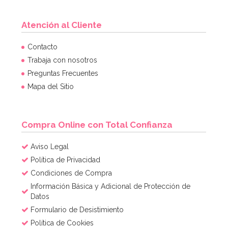
Atención al Cliente
Molde de Silicona Gingerbread House & Santa
Contacto
Trabaja con nosotros
Preguntas Frecuentes
6,95€
6,95€
Mapa del Sitio
AÑADIR
Compra Online con Total Confianza
Aviso Legal
Política de Privacidad
Condiciones de Compra
Información Básica y Adicional de Protección de
Datos
Formulario de Desistimiento
Política de Cookies