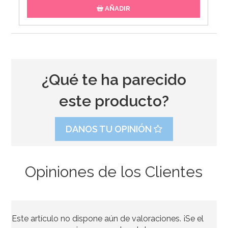
AÑADIR
¿Qué te ha parecido
este producto?
DANOS TU OPINIÓN
Opiniones de los Clientes
Kit de troqueladoras, tijeras y estampadores para
Sugarcraft
Este artículo no dispone aún de valoraciones. ¡Se el
19,95€