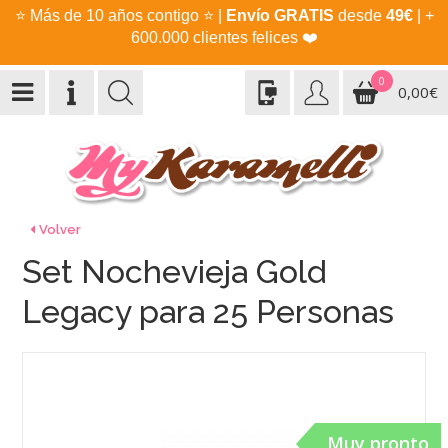
⭐
Más de 10 años contigo
⭐
|
Envío GRATIS
desde
49€
| +
600.000 clientes felices
❤️
0
0,00€
Volver
Set Nochevieja Gold
Legacy para 25 Personas
Muy pronto