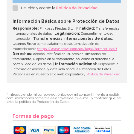
He leído y acepto la
Política de Privacidad
Información Básica sobre Protección de Datos
Responsable:
Pinkbass Fiestas S.L. |
Finalidad:
Transferencias
internacionales de datos |
Legitimación:
Consentimiento del
interesado. |
Transferencias internacionales de datos:
Usamos Brevo como plataforma de automatización de
mercadotecnia
(https://www.brevo.com/es/legal/termsofuse/)
. |
Derechos:
Acceso, rectificación, supresión, limitación de
tratamiento, u oposición al tratamiento, así como el derecho a la
portabilidad de los datos. |
Información adicional:
Disponible la
información adicional y detallada sobre la Protección de Datos
Personales en nuestro sitio web corporativo y
Política de Privacidad
.
* Introduciendo mi correo electrónico doy mi consentimiento a recibir
comunicaciones comerciales a través de mi e-mail y confirmo que he
leído la política de Protección de Datos.
Formas de pago